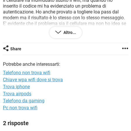
Il cellulare ha individuato subito il wifi, ma quando ho
TIKTOK
FACEBOOK
inserito il codice mi ha evidenziato un problema di
autenticazione. Ho anche provato a togliere loa pass dal
HARDWARE
modem ma il risultato è lo stesso con lo stesso messaggio.
E' evidente che il problema sia il cellulare ma non ho idea se
c'è qualche settaggio di troppo o in meno che magari
Altro...
andrebbe modificato.
Chiedo cortesemente aiuto a chi ne sa più di me, nella
speranza che non sia un difetto che non si possa sistemare.
Share
Grazie
Potrebbe anche interessarti:
Telefono non trova wifi
Chiave wpa wifi dove si trova
Trova iphone
Trova airpods
Telefono da gaming
Pc non trova wifi
2 risposte