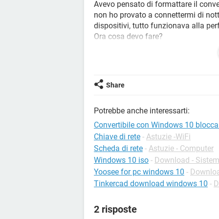
Avevo pensato di formattare il conve
non ho provato a connettermi di notte 
dispositivi, tutto funzionava alla per
Ora cosa devo fare?
Nell'arco della giornata il convertibi
Quindi credo sia un problema di band
una soluzione prima possibile
Grazie a chi risponderà.
Share
Potrebbe anche interessarti:
Convertibile con Windows 10 blocca 
Chiave di rete
-
Astuzie -WiFi
Scheda di rete
-
Astuzie - Computer
Windows 10 iso
-
Download - Sistemi
Yoosee for pc windows 10
-
Downloa
Tinkercad download windows 10
-
D
2 risposte