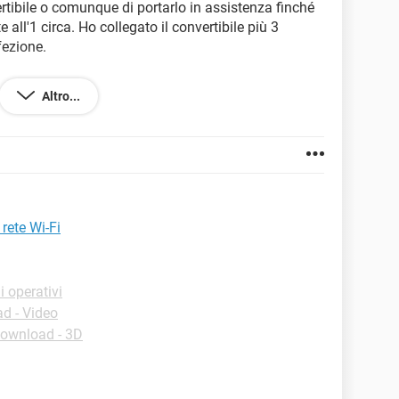
rtibile o comunque di portarlo in assistenza finché
all'1 circa. Ho collegato il convertibile più 3
fezione.
le blocca tutto mentre di notte no.
Altro...
a o simili. Chiedo aiuto a voi sperando di trovare
rete Wi-Fi
 operativi
d - Video
ownload - 3D