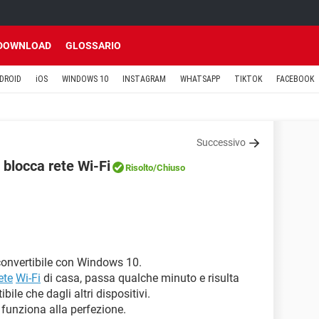
DOWNLOAD
GLOSSARIO
DROID
iOS
WINDOWS 10
INSTAGRAM
WHATSAPP
TIKTOK
FACEBOOK
Successivo
blocca rete Wi-Fi
Risolto
/Chiuso
onvertibile con Windows 10.
ete
Wi-Fi
di casa, passa qualche minuto e risulta
bile che dagli altri dispositivi.
 funziona alla perfezione.