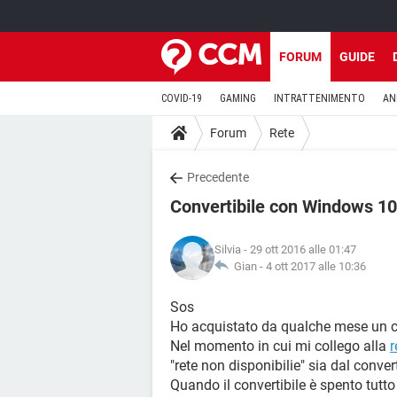
FORUM
GUIDE
COVID-19
GAMING
INTRATTENIMENTO
AN
Forum
Rete
Precedente
Convertibile con Windows 10 
Silvia
- 29 ott 2016 alle 01:47
Gian -
4 ott 2017 alle 10:36
Sos
Ho acquistato da qualche mese un c
Nel momento in cui mi collego alla
r
"rete non disponibilie" sia dal converti
Quando il convertibile è spento tutto