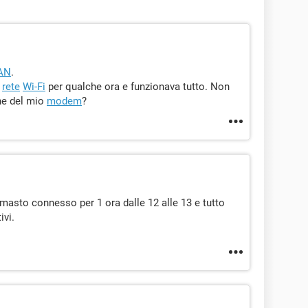
AN
.
a
rete
Wi-Fi
per qualche ora e funzionava tutto. Non
ne del mio
modem
?
rimasto connesso per 1 ora dalle 12 alle 13 e tutto
ivi.