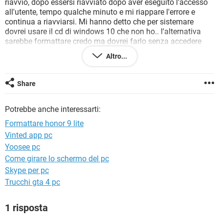
riavvio, dopo essersi riavviato dopo aver eseguito l'accesso
TIKTOK
FACEBOOK
all'utente, tempo qualche minuto e mi riappare l'errore e
HARDWARE
continua a riavviarsi. Mi hanno detto che per sistemare
dovrei usare il cd di windows 10 che non ho.. l'alternativa
sarebbe formattare credo ma dovrei farlo senza accedere
all'utente di windows che mi da l'errore e non so come fare..
Altro...
un aiutino?
Ho provato ad accedere ad altri utenti per vedere se riuscivo
Share
a fare qualcosa ma mi da sempre l'errore..
Potrebbe anche interessarti:
Formattare honor 9 lite
Vinted app pc
Yoosee pc
Come girare lo schermo del pc
Skype per pc
Trucchi gta 4 pc
1 risposta