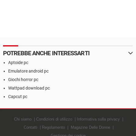
POTREBBE ANCHE INTERESSARTI
Aptoide pc
Emulatore android pc
Giochi horror pc
Wattpad download pc
Capcut pc
Chi siamo
Condizioni di utilizzo
Informativa sulla privacy
Contatti
Regolamento
Magazine Delle Donne
Gestione dei cookie