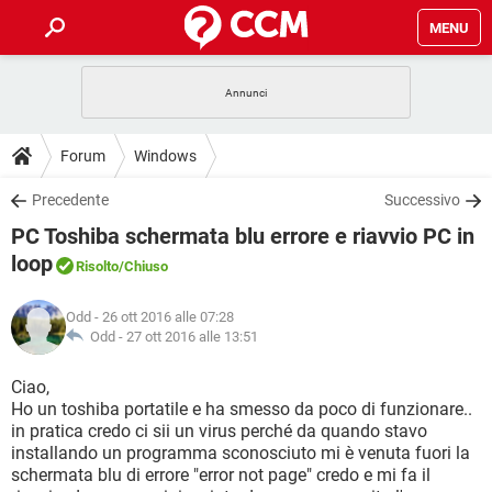
MENU
HOME
COVID-19
GAMING
GUIDE
Forum
Windows
INTRATTENIMENTO
ANDROID
COVID-19
GAMING
DOWNLOAD
Precedente
Successivo
iOS
WINDOWS 10
INTRATTENIMENTO
ANDROID
PC Toshiba schermata blu errore e riavvio PC in
INSTAGRAM
COVID-19
WHATSAPP
GAMING
FORUM
iOS
WINDOWS 10
loop
Risolto
/Chiuso
TIKTOK
INTRATTENIMENTO
FACEBOOK
ANDROID
INSTAGRAM
COVID-19
WHATSAPP
GAMING
GLOSSARIO
HARDWARE
iOS
WINDOWS 10
Odd
- 26 ott 2016 alle 07:28
TIKTOK
INTRATTENIMENTO
FACEBOOK
ANDROID
Odd -
27 ott 2016 alle 13:51
INSTAGRAM
COVID-19
WHATSAPP
GAMING
HARDWARE
iOS
WINDOWS 10
Ciao,
TIKTOK
INTRATTENIMENTO
FACEBOOK
ANDROID
INSTAGRAM
WHATSAPP
Ho un toshiba portatile e ha smesso da poco di funzionare..
HARDWARE
iOS
WINDOWS 10
in pratica credo ci sii un virus perché da quando stavo
TIKTOK
FACEBOOK
installando un programma sconosciuto mi è venuta fuori la
INSTAGRAM
WHATSAPP
schermata blu di errore "error not page" credo e mi fa il
HARDWARE