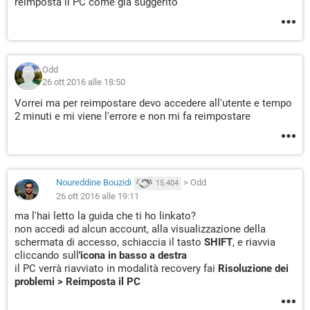
reimposta il PC come già suggerito
Odd
26 ott 2016 alle 18:50
Vorrei ma per reimpostare devo accedere all'utente e tempo
2 minuti e mi viene l'errore e non mi fa reimpostare
Noureddine Bouzidi
>
Odd
15.404
26 ott 2016 alle 19:11
ma l'hai letto la guida che ti ho linkato?
non accedi ad alcun account, alla visualizzazione della
schermata di accesso, schiaccia il tasto
SHIFT
, e riavvia
cliccando sull
'icona in basso a destra
il PC verrà riavviato in modalità recovery fai
Risoluzione dei
problemi > Reimposta il PC