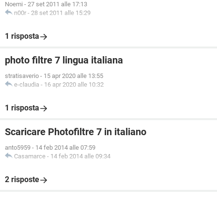
Noemi
-
27 set 2011 alle 17:13
n00r
-
28 set 2011 alle 15:29
1 risposta
photo filtre 7 lingua italiana
stratisaverio
-
15 apr 2020 alle 13:55
e-claudia
-
16 apr 2020 alle 10:32
1 risposta
Scaricare Photofiltre 7 in italiano
anto5959
-
14 feb 2014 alle 07:59
Casamarce
-
14 feb 2014 alle 09:34
2 risposte