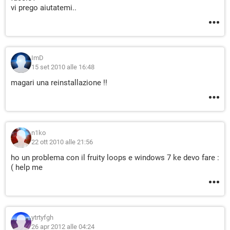
vi prego aiutatemi..
ImD
15 set 2010 alle 16:48
magari una reinstallazione !!
n1ko
22 ott 2010 alle 21:56
ho un problema con il fruity loops e windows 7 ke devo fare :
( help me
ytrtyfgh
26 apr 2012 alle 04:24