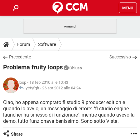
MENU
HOME
COVID-19
GAMING
GUIDE
Forum
Software
INTRATTENIMENTO
ANDROID
COVID-19
GAMING
DOWNLOAD
Precedente
Successivo
iOS
WINDOWS 10
INTRATTENIMENTO
ANDROID
Problema fruity loops
INSTAGRAM
COVID-19
WHATSAPP
GAMING
Chiuso
FORUM
iOS
WINDOWS 10
TIKTOK
INTRATTENIMENTO
FACEBOOK
ANDROID
loop
- 18 feb 2010 alle 10:43
INSTAGRAM
COVID-19
WHATSAPP
GAMING
GLOSSARIO
ytrtyfgh -
26 apr 2012 alle 04:24
HARDWARE
iOS
WINDOWS 10
TIKTOK
INTRATTENIMENTO
FACEBOOK
ANDROID
INSTAGRAM
COVID-19
WHATSAPP
GAMING
Ciao, ho appena comprato fl studio 9 producer edition e
HARDWARE
iOS
WINDOWS 10
quando lo avvio, un messaggio di errore: "fl studio engine
TIKTOK
INTRATTENIMENTO
FACEBOOK
ANDROID
launcher ha smesso di funzionare", mentre quando avevo la
INSTAGRAM
WHATSAPP
demo, tutto funzionava benissimo. Sono sotto Vista.
HARDWARE
iOS
WINDOWS 10
TIKTOK
FACEBOOK
INSTAGRAM
WHATSAPP
Share
HARDWARE