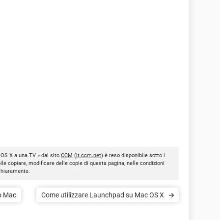
 OS X a una TV » dal sito
CCM
(
it.ccm.net
) è reso disponibile sotto i
bile copiare, modificare delle copie di questa pagina, nelle condizioni
 chiaramente.
io Mac
Come utilizzare Launchpad su Mac OS X