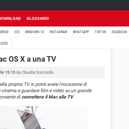
DOWNLOAD
GLOSSARIO
DROID
iOS
WINDOWS 10
INSTAGRAM
WHATSAPP
TIKTOK
FACEBOOK
cOS
ac OS X a una TV
lle 15:15
da
Claudia Scarciolla
.
la propria TV si potrà avere l'occasione di
 cinema e guardare film e video su un grande
consente di
connettere il Mac alla TV
.