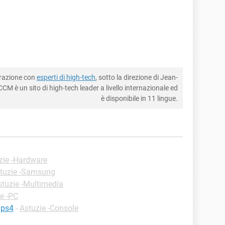
borazione con
esperti di high-tech
, sotto la direzione di Jean-
CM è un sito di high-tech leader a livello internazionale ed
è disponibile in 11 lingue.
zie -Hardware
tuzie -Samsung
stuzie -Multimedia
e -PC
 ps4
-
Astuzie -Console