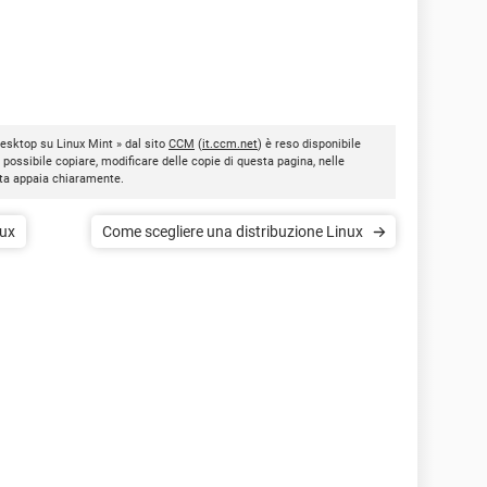
desktop su Linux Mint » dal sito
CCM
(
it.ccm.net
) è reso disponibile
È possibile copiare, modificare delle copie di questa pagina, nelle
nota appaia chiaramente.
nux
Come scegliere una distribuzione Linux