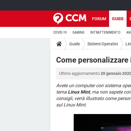
FORUM
GUIDE
COVID-19
GAMING
INTRATTENIMENTO
AN
Guide
Sistemi Operativi
Li
Come personalizzare i
Ultimo aggiornamento
20 gennaio 2020
Avete un computer con sistema operat
tema
Linux Mint
, ma non sapete come
consigli, verrà illustrato come perso
sul Linux Mint
.