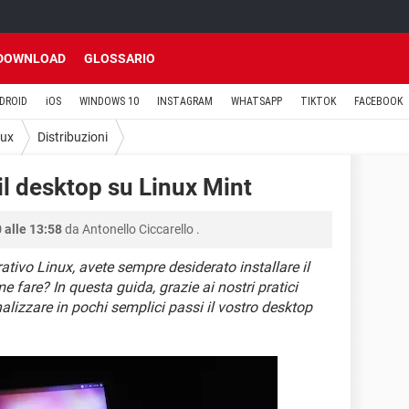
DOWNLOAD
GLOSSARIO
DROID
iOS
WINDOWS 10
INSTAGRAM
WHATSAPP
TIKTOK
FACEBOOK
nux
Distribuzioni
l desktop su Linux Mint
 alle 13:58
da
Antonello Ciccarello
.
ivo Linux, avete sempre desiderato installare il
 fare? In questa guida, grazie ai nostri pratici
nalizzare in pochi semplici passi il vostro desktop