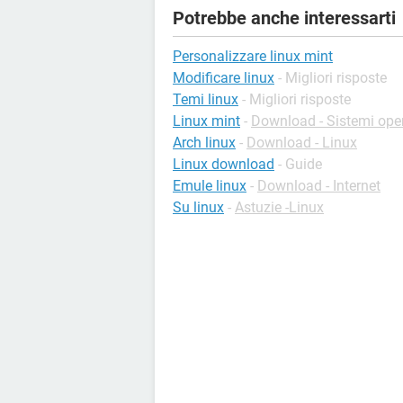
Potrebbe anche interessarti
Personalizzare linux mint
Modificare linux
- Migliori risposte
Temi linux
- Migliori risposte
Linux mint
-
Download - Sistemi oper
Arch linux
-
Download - Linux
Linux download
- Guide
Emule linux
-
Download - Internet
Su linux
-
Astuzie -Linux