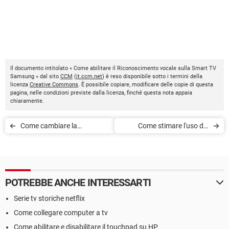
Il documento intitolato « Come abilitare il Riconoscimento vocale sulla Smart TV
Samsung » dal sito
CCM
(
it.ccm.net
) è reso disponibile sotto i termini della
licenza
Creative Commons
. È possibile copiare, modificare delle copie di questa
pagina, nelle condizioni previste dalla licenza, finché questa nota appaia
chiaramente.
Come cambiare la
Come stimare l'uso del
dimensione dell'immagine
proprio disco rigido
sulla Smart TV Samsung
POTREBBE ANCHE INTERESSARTI
Serie tv storiche netflix
Come collegare computer a tv
Come abilitare e disabilitare il touchpad su HP