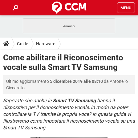
MENU
HOME
COVID-19
GAMING
GUIDE
Guide
Hardware
INTRATTENIMENTO
ANDROID
COVID-19
GAMING
DOWNLOAD
Come abilitare il Riconoscimento
iOS
WINDOWS 10
INTRATTENIMENTO
ANDROID
vocale sulla Smart TV Samsung
INSTAGRAM
COVID-19
WHATSAPP
GAMING
FORUM
iOS
WINDOWS 10
TIKTOK
INTRATTENIMENTO
FACEBOOK
ANDROID
Ultimo aggiornamento
5 dicembre 2019 alle 08:10
da
Antonello
INSTAGRAM
COVID-19
WHATSAPP
GAMING
GLOSSARIO
HARDWARE
iOS
Ciccarello
.
WINDOWS 10
TIKTOK
INTRATTENIMENTO
FACEBOOK
ANDROID
INSTAGRAM
COVID-19
WHATSAPP
GAMING
Sapevate che anche le
Smart TV Samsung
hanno il
HARDWARE
iOS
WINDOWS 10
dispositivo per il riconoscimento vocale, in modo da poter
TIKTOK
INTRATTENIMENTO
FACEBOOK
ANDROID
controllare la TV tramite la propria voce? In questa guida vi
INSTAGRAM
WHATSAPP
HARDWARE
iOS
WINDOWS 10
illustreremo come impostare il riconoscimento vocale su una
TIKTOK
FACEBOOK
Smart TV Samsung
.
INSTAGRAM
WHATSAPP
HARDWARE