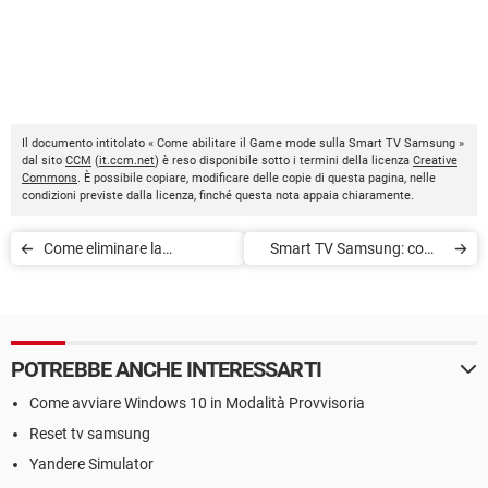
Il documento intitolato « Come abilitare il Game mode sulla Smart TV Samsung »
dal sito
CCM
(
it.ccm.net
) è reso disponibile sotto i termini della licenza
Creative
Commons
. È possibile copiare, modificare delle copie di questa pagina, nelle
condizioni previste dalla licenza, finché questa nota appaia chiaramente.
Come eliminare la
Smart TV Samsung: come
cronologia della Smart TV
resettare lo smart Hub
Samsung
POTREBBE ANCHE INTERESSARTI
Come avviare Windows 10 in Modalità Provvisoria
Reset tv samsung
Yandere Simulator