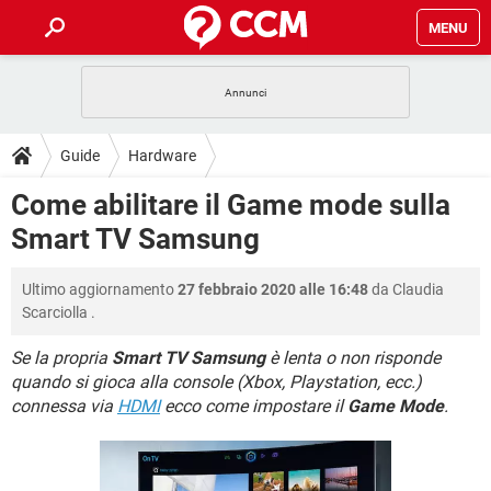
MENU
HOME
COVID-19
GAMING
GUIDE
Guide
Hardware
INTRATTENIMENTO
ANDROID
COVID-19
GAMING
DOWNLOAD
Come abilitare il Game mode sulla
iOS
WINDOWS 10
INTRATTENIMENTO
ANDROID
Smart TV Samsung
INSTAGRAM
COVID-19
WHATSAPP
GAMING
FORUM
iOS
WINDOWS 10
TIKTOK
INTRATTENIMENTO
FACEBOOK
ANDROID
Ultimo aggiornamento
27 febbraio 2020 alle 16:48
da
Claudia
INSTAGRAM
COVID-19
WHATSAPP
GAMING
GLOSSARIO
HARDWARE
iOS
Scarciolla
.
WINDOWS 10
TIKTOK
INTRATTENIMENTO
FACEBOOK
ANDROID
INSTAGRAM
COVID-19
WHATSAPP
GAMING
Se la propria
Smart TV Samsung
è lenta o non risponde
HARDWARE
iOS
WINDOWS 10
quando si gioca alla console (Xbox, Playstation, ecc.)
TIKTOK
INTRATTENIMENTO
FACEBOOK
ANDROID
connessa via
HDMI
ecco come impostare il
Game Mode
.
INSTAGRAM
WHATSAPP
HARDWARE
iOS
WINDOWS 10
TIKTOK
FACEBOOK
INSTAGRAM
WHATSAPP
HARDWARE