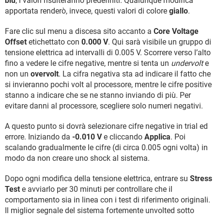
blu
, i valori risulteranno predefiniti. Qualunque modifica
apportata renderò, invece, questi valori di colore
giallo
.
Fare clic sul menu a discesa sito accanto a
Core Voltage
Offset
etichettato con
0.000 V
. Qui sarà visibile un gruppo di
tensione elettrica ad intervalli di 0.005 V. Scorrere verso l’alto
fino a vedere le cifre negative, mentre si tenta un
undervolt
e
non un
overvolt
. La cifra negativa sta ad indicare il fatto che
si invieranno pochi volt al processore, mentre le cifre positive
stanno a indicare che se ne stanno inviando di più. Per
evitare danni al processore, scegliere solo numeri negativi.
A questo punto si dovrà selezionare cifre negative in trial ed
errore. Iniziando da
-0.010 V
e cliccando
Applica
. Poi
scalando gradualmente le cifre (di circa 0.005 ogni volta) in
modo da non creare uno shock al sistema.
Dopo ogni modifica della tensione elettrica, entrare su
Stress
Test
e avviarlo per 30 minuti per controllare che il
comportamento sia in linea con i test di riferimento originali.
Il miglior segnale del sistema fortemente unvolted sotto