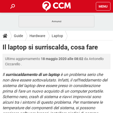
MENU
HOME
COVID-19
GAMING
GUIDE
Guide
Hardware
Laptop
INTRATTENIMENTO
ANDROID
COVID-19
GAMING
DOWNLOAD
Il laptop si surriscalda, cosa fare
iOS
WINDOWS 10
INTRATTENIMENTO
ANDROID
INSTAGRAM
COVID-19
WHATSAPP
GAMING
FORUM
Ultimo aggiornamento
18 maggio 2020 alle 08:02
da
Antonello
iOS
WINDOWS 10
TIKTOK
INTRATTENIMENTO
FACEBOOK
ANDROID
Ciccarello
.
INSTAGRAM
COVID-19
WHATSAPP
GAMING
GLOSSARIO
HARDWARE
iOS
WINDOWS 10
Il
surriscaldamento di un laptop
è un problema serio che
TIKTOK
INTRATTENIMENTO
FACEBOOK
ANDROID
non deve essere sottovalutato. Infatti, il raffreddamento del
INSTAGRAM
COVID-19
WHATSAPP
GAMING
HARDWARE
iOS
WINDOWS 10
sistema del laptop deve essere preso in considerazione
TIKTOK
INTRATTENIMENTO
FACEBOOK
ANDROID
prima di fare un nuovo acquisto di un computer portatile.
INSTAGRAM
WHATSAPP
Schermo nero, crash di sistema e riavvi improvvisi sono
HARDWARE
iOS
WINDOWS 10
alcuni tra i sintomi di questo problema. Per mantenere le
TIKTOK
FACEBOOK
INSTAGRAM
WHATSAPP
temperature dei componenti del sistema, si possono
HARDWARE