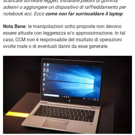
scaricare software leggeri, installare piedini di gomma
TIKTOK
FACEBOOK
adesivi o aggiungere un dispositivo di raffreddamento per
HARDWARE
notebook ecc. Ecco
come non far surriscaldare il laptop
.
Nota Bene
: le manipolazioni sotto proposte non devono
essere attuate con leggerezza e/o approssimazione. In tal
caso, CCM non è responsabile del risultato di operazioni
svolte male o di eventuali danni da esse generate.