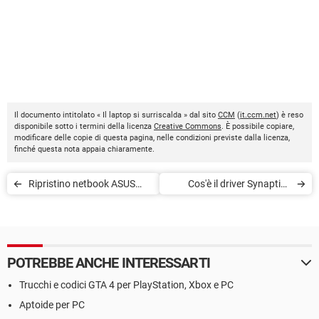
Il documento intitolato « Il laptop si surriscalda » dal sito
CCM
(
it.ccm.net
) è reso
disponibile sotto i termini della licenza
Creative Commons
. È possibile copiare,
modificare delle copie di questa pagina, nelle condizioni previste dalla licenza,
finché questa nota appaia chiaramente.
Ripristino netbook ASUS
Cos'è il driver Synaptics
Eee PC
pointing device
POTREBBE ANCHE INTERESSARTI
Trucchi e codici GTA 4 per PlayStation, Xbox e PC
Aptoide per PC