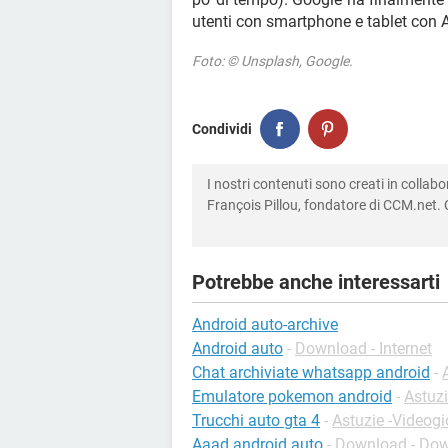
utenti con smartphone e tablet con 
Foto: © Unsplash, Google.
Condividi
I nostri contenuti sono creati in colla
François Pillou, fondatore di CCM.net. C
Potrebbe anche interessarti
Android auto-archive
Android auto
-
Download - Internet
Chat archiviate whatsapp android
-
Emulatore pokemon android
-
Astuzi
Trucchi auto gta 4
-
Astuzie -Videogi
Aaad android auto
-
Download - Do