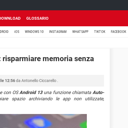
DOWNLOAD
GLOSSARIO
DROID
iOS
WINDOWS 10
INSTAGRAM
WHATSAPP
TIKTOK
FACEBOOK
: risparmiare memoria senza
lle 12:56
da
Antonello Ciccarello
.
ne con OS
Android 13
una funzione chiamata
Auto-
iare spazio archiviando le app non utilizzate,