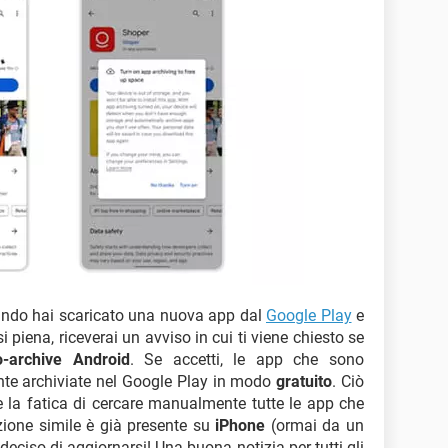
ando hai scaricato una nuova app dal
Google Play
e
piena, riceverai un avviso in cui ti viene chiesto se
o-archive Android
. Se accetti, le app che sono
nte archiviate nel Google Play in modo
gratuito
. Ciò
e la fatica di cercare manualmente tutte le app che
zione simile è già presente su
iPhone
(ormai da un
eciso di aggiornarsi! Una buona notizia per tutti gli