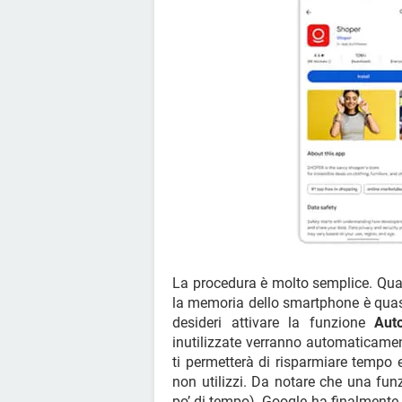
La procedura è molto semplice. Qu
la memoria dello smartphone è quasi 
desideri attivare la funzione
Aut
inutilizzate verranno automaticame
ti permetterà di risparmiare tempo 
non utilizzi. Da notare che una fun
po’ di tempo). Google ha finalmente d