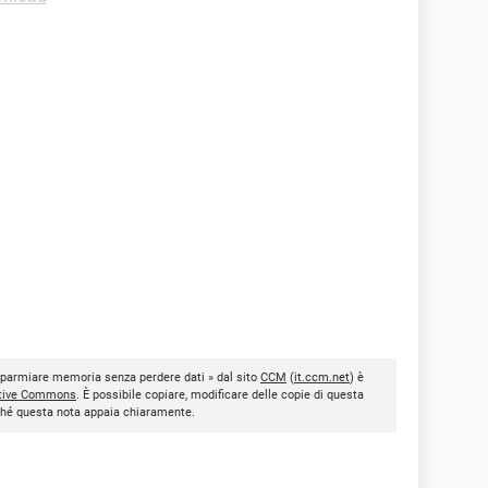
isparmiare memoria senza perdere dati » dal sito
CCM
(
it.ccm.net
) è
tive Commons
. È possibile copiare, modificare delle copie di questa
inché questa nota appaia chiaramente.