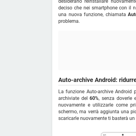
desiderano reinstallare nuovament
deciso che nei smartphone con il 
una nuova funzione, chiamata
Aut
problema.
Auto-archive Android: ridur
La funzione Auto-archive Android pe
archiviate del
60%
, senza doverle e
nuovamente e utilizzarle come pri
schermo, ma verrà aggiunta una pi
scaricarle nuovamente ti basterà un