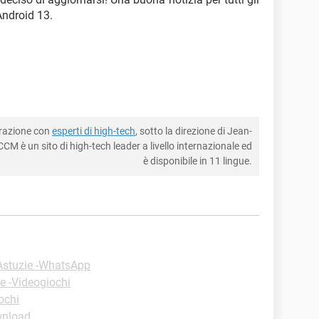
Android 13.
borazione con
esperti di high-tech
, sotto la direzione di Jean-
CM è un sito di high-tech leader a livello internazionale ed
è disponibile in 11 lingue.
Astuzie -WhatsApp
e -Videogiochi
ochi
wnload