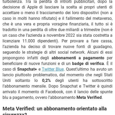
turbolenza. Tra la perdita di introiti pubblicitari, dopo la
decisione di Apple di lasciare la scelta ai propri utenti di
accettare o meno il tracciamento dei loro dispositivi (non a
caso in molti hanno rifiutato) e il fallimento del metaverso,
che è una vera e propria voragine finanziaria, il tutto si è
tradotto in una perdita di oltre due miliardi a trimestre (non è
un caso che l’azienda a novembre 2022 sia stata costretta a
licenziare 11.000 dipendenti). Per provare a fare cassa,
l’azienda ha deciso di trovare nuove fonti di guadagno,
seguendo le strategie di altri social network. Alcuni di essi
propongono infatti degli
abbonamenti a pagamento
per
beneficiare di nuove funzioni e di un
badge di verifica
. È il
caso di
Snapchat+
e
Twitter Blue
. Quest’ultimo ha avuto un
lancio piuttosto problematico, dal momento che negli Stati
Uniti soltanto lo
0,2%
degli utenti ha sottoscritto
l’abbonamento mensile. Dopo Snapchat e Twitter è quindi
arrivato il momento di Facebook, con il lancio delle spunte
blu a pagamento, ovvero l’abbonamento
Meta Verified
.
Meta Verified: un abbonamento orientato alla
sicurezza?