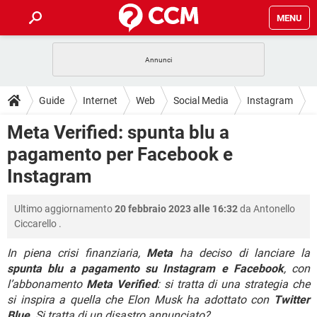
MENU
HOME
COVID-19
GAMING
GUIDE
Guide
Internet
Web
Social Media
Instagram
INTRATTENIMENTO
ANDROID
COVID-19
GAMING
DOWNLOAD
Meta Verified: spunta blu a
iOS
WINDOWS 10
INTRATTENIMENTO
ANDROID
pagamento per Facebook e
INSTAGRAM
COVID-19
WHATSAPP
GAMING
FORUM
iOS
WINDOWS 10
Instagram
TIKTOK
INTRATTENIMENTO
FACEBOOK
ANDROID
INSTAGRAM
COVID-19
WHATSAPP
GAMING
GLOSSARIO
HARDWARE
iOS
WINDOWS 10
Ultimo aggiornamento
20 febbraio 2023 alle 16:32
da
Antonello
TIKTOK
INTRATTENIMENTO
FACEBOOK
ANDROID
Ciccarello
.
INSTAGRAM
COVID-19
WHATSAPP
GAMING
HARDWARE
iOS
WINDOWS 10
TIKTOK
INTRATTENIMENTO
FACEBOOK
ANDROID
In piena crisi finanziaria,
Meta
ha deciso di lanciare la
INSTAGRAM
WHATSAPP
spunta blu a pagamento su Instagram e Facebook
, con
HARDWARE
iOS
WINDOWS 10
l’abbonamento
Meta Verified
: si tratta di una strategia che
TIKTOK
FACEBOOK
INSTAGRAM
WHATSAPP
si inspira a quella che Elon Musk ha adottato con
Twitter
HARDWARE
Blue
. Si tratta di un disastro annunciato?