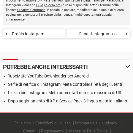
Il documento intitolato « Meta Verified: spunta blu a pagamento per Facebook e
Instagram » dal sito
CCM
(
it.ccm.net
) è reso disponibile sotto i termini della
licenza
Creative Commons
. È possibile copiare, modificare delle copie di questa
pagina, nelle condizioni previste dalla licenza, finché questa nota appaia
chiaramente.
Profilo Instagram
Canali Instagram: cosa
hackerato: un recupero
sono, come crearne uno
semplificato
POTREBBE ANCHE INTERESSARTI
TubeMate YouTube Downloader per Android
Selfie di verifica di Instagram: Meta controllerà l'età degli utenti
Link in bio Instagram: Meta aumenta il numero massimo di URL
Dopo aggirnamento di XP a Service Pack 3 lingua metà in italiano
Chi siamo
Condizioni di utilizzo
Informativa sulla privacy
Contatti
Regolamento
Magazine Delle Donne