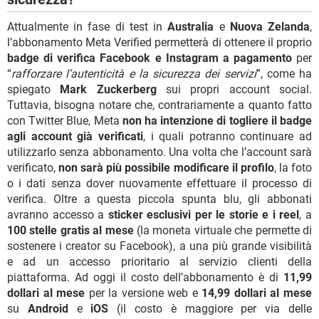
Attualmente in fase di test in
Australia
e
Nuova Zelanda
,
l’abbonamento Meta Verified permetterà di ottenere il proprio
badge di verifica Facebook e Instagram a pagamento
per
“
rafforzare l’autenticità e la sicurezza dei servizi
”, come ha
spiegato
Mark Zuckerberg
sui propri account social.
Tuttavia, bisogna notare che, contrariamente a quanto fatto
con Twitter Blue, Meta
non ha intenzione di togliere il badge
agli account già verificati
, i quali potranno continuare ad
utilizzarlo senza abbonamento. Una volta che l’account sarà
verificato,
non sarà più possibile modificare il profilo
, la foto
o i dati senza dover nuovamente effettuare il processo di
verifica. Oltre a questa piccola spunta blu, gli abbonati
avranno accesso a
sticker esclusivi per le storie e i reel
, a
100 stelle gratis al mese
(la moneta virtuale che permette di
sostenere i creator su Facebook), a una più grande visibilità
e ad un accesso prioritario al servizio clienti della
piattaforma. Ad oggi il costo dell’abbonamento è di
11,99
dollari al mese
per la versione web e
14,99 dollari al mese
su
Android
e
iOS
(il costo è maggiore per via delle