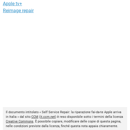
Apple tv+
Reimage repair
Il documento intitolato « Self Service Repair: la riparazione fai-da-te Apple arriva
in Italia » dal sito
CCM
(
it.ccm.net
) è reso disponibile sotto i termini della licenza
Creative Commons
. È possibile copiare, modificare delle copie di questa pagina,
nelle condizioni previste dalla licenza, finché questa nota appaia chiaramente.