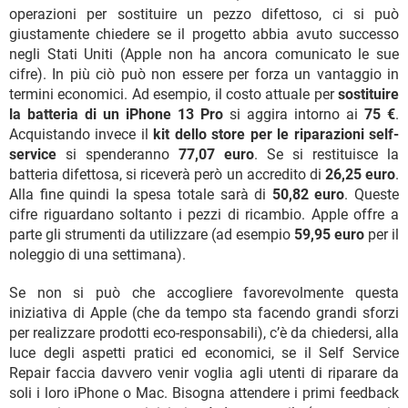
operazioni per sostituire un pezzo difettoso, ci si può
giustamente chiedere se il progetto abbia avuto successo
negli Stati Uniti (Apple non ha ancora comunicato le sue
cifre). In più ciò può non essere per forza un vantaggio in
termini economici. Ad esempio, il costo attuale per
sostituire
la batteria di un iPhone 13 Pro
si aggira intorno ai
75 €
.
Acquistando invece il
kit dello store per le riparazioni self-
service
si spenderanno
77,07 euro
. Se si restituisce la
batteria difettosa, si riceverà però un accredito di
26,25 euro
.
Alla fine quindi la spesa totale sarà di
50,82 euro
. Queste
cifre riguardano soltanto i pezzi di ricambio. Apple offre a
parte gli strumenti da utilizzare (ad esempio
59,95 euro
per il
noleggio di una settimana).
Se non si può che accogliere favorevolmente questa
iniziativa di Apple (che da tempo sta facendo grandi sforzi
per realizzare prodotti eco-responsabili), c’è da chiedersi, alla
luce degli aspetti pratici ed economici, se il Self Service
Repair faccia davvero venir voglia agli utenti di riparare da
soli i loro iPhone o Mac. Bisogna attendere i primi feedback