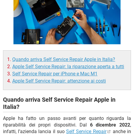
TIKTOK
FACEBOOK
HARDWARE
Quando arriva Self Service Repair Apple in Italia?
Apple Self Service Repair: la riparazione aperta a tutti
Self Service Repair per iPhone e Mac M1
Apple Self Service Repair: attenzione ai costi
Quando arriva Self Service Repair Apple in
Italia?
Apple ha fatto un passo avanti per quanto riguarda la
riparabilità dei propri dispositivi. Dal
6 dicembre 2022
,
infatti, l’azienda lancia il suo
Self Service Repair
anche in