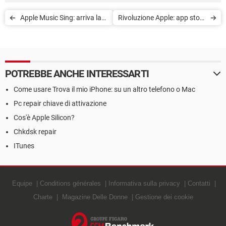
Apple Music Sing: arriva la
Rivoluzione Apple: app store
nuova funzione karaoke
di terze parti su iOS e
iPadOS
POTREBBE ANCHE INTERESSARTI
Come usare Trova il mio iPhone: su un altro telefono o Mac
Pc repair chiave di attivazione
Cos'è Apple Silicon?
Chkdsk repair
ITunes
Equipe
Conditions générales
Informativa sulla privacy
Contatti
Charte
Magazine Delle Donne
Gestione dei cookie