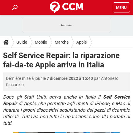
MENU
HOME
COVID-19
GAMING
GUIDE
Guide
Mobile
Marche
Apple
INTRATTENIMENTO
ANDROID
COVID-19
GAMING
DOWNLOAD
Self Service Repair: la riparazione
iOS
WINDOWS 10
INTRATTENIMENTO
ANDROID
fai-da-te Apple arriva in Italia
INSTAGRAM
COVID-19
WHATSAPP
GAMING
FORUM
iOS
WINDOWS 10
TIKTOK
INTRATTENIMENTO
FACEBOOK
ANDROID
Dernière mise à jour le
7 dicembre 2022 à 15:40
par
Antonello
INSTAGRAM
COVID-19
WHATSAPP
GAMING
GLOSSARIO
HARDWARE
iOS
Ciccarello
.
WINDOWS 10
TIKTOK
INTRATTENIMENTO
FACEBOOK
ANDROID
INSTAGRAM
COVID-19
WHATSAPP
GAMING
Dopo gli Stati Uniti, arriva anche in Italia il
Self Service
HARDWARE
iOS
WINDOWS 10
Repair
di Apple, che permette agli utenti di iPhone, e Mac di
TIKTOK
INTRATTENIMENTO
FACEBOOK
ANDROID
riparare i propri dispositivi acquistando dei pezzi di ricambio
INSTAGRAM
WHATSAPP
HARDWARE
iOS
WINDOWS 10
ufficiali. Tuttavia non tutte le riparazioni sono alla portata di
TIKTOK
FACEBOOK
tutti
.
INSTAGRAM
WHATSAPP
HARDWARE