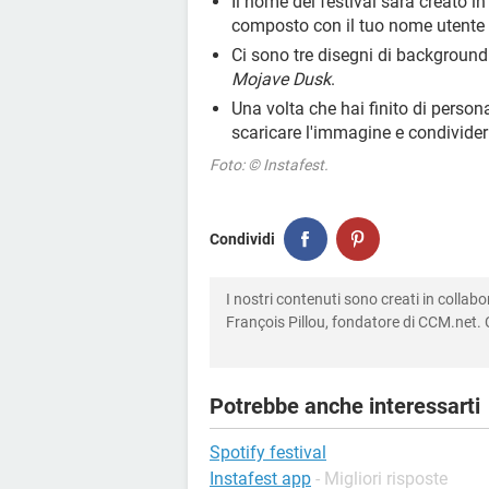
Il nome del festival sarà creato i
composto con il tuo nome utente
Ci sono tre disegni di background 
Mojave Dusk
.
Una volta che hai finito di persona
scaricare l'immagine e condividerl
Foto: © Instafest.
Condividi
I nostri contenuti sono creati in colla
François Pillou, fondatore di CCM.net. C
Potrebbe anche interessarti
Spotify festival
Instafest app
- Migliori risposte