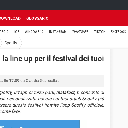
DOWNLOAD
GLOSSARIO
DROID
iOS
WINDOWS 10
INSTAGRAM
WHATSAPP
TIKTOK
FACEBOOK
Spotify
la line up per il festival dei tuoi
 alle 17:09
da
Claudia Scarciolla
.
otify, un'app di terze parti,
Instafest
, ti consente di
ali personalizzata basata sui tuoi artisti Spotify più
eare questo festival tramite l'app Spotify ufficiale,
 come fare.