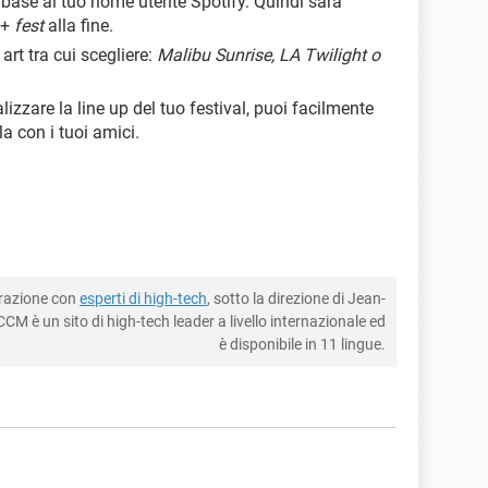
n base al tuo nome utente Spotify. Quindi sarà
 +
fest
alla fine.
art tra cui scegliere:
Malibu Sunrise, LA Twilight o
lizzare la line up del tuo festival, puoi facilmente
a con i tuoi amici.
borazione con
esperti di high-tech
, sotto la direzione di Jean-
CM è un sito di high-tech leader a livello internazionale ed
è disponibile in 11 lingue.