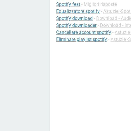
Spotify fest
- Migliori risposte
Equalizzatore spotify
-
Astuzie -Spot
Spotify download
-
Download - Audi
Spotify downloader
-
Download - Int
Cancellare account spotify
-
Astuzie 
Eliminare playlist spotify
-
Astuzie -S