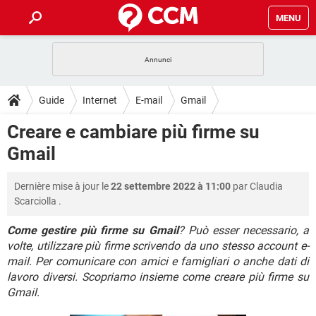
MENU
HOME
COVID-19
GAMING
GUIDE
Guide
Internet
E-mail
Gmail
INTRATTENIMENTO
ANDROID
COVID-19
GAMING
DOWNLOAD
Creare e cambiare più firme su
iOS
WINDOWS 10
INTRATTENIMENTO
ANDROID
Gmail
INSTAGRAM
COVID-19
WHATSAPP
GAMING
FORUM
iOS
WINDOWS 10
TIKTOK
INTRATTENIMENTO
FACEBOOK
ANDROID
Dernière mise à jour le
22 settembre 2022 à 11:00
par
Claudia
INSTAGRAM
COVID-19
WHATSAPP
GAMING
GLOSSARIO
HARDWARE
iOS
Scarciolla
.
WINDOWS 10
TIKTOK
INTRATTENIMENTO
FACEBOOK
ANDROID
INSTAGRAM
COVID-19
WHATSAPP
GAMING
Come gestire più firme su Gmail
? Può esser necessario, a
HARDWARE
iOS
WINDOWS 10
volte, utilizzare più firme scrivendo da uno stesso account e-
TIKTOK
INTRATTENIMENTO
FACEBOOK
ANDROID
mail. Per comunicare con amici e famigliari o anche dati di
INSTAGRAM
WHATSAPP
HARDWARE
iOS
WINDOWS 10
lavoro diversi. Scopriamo insieme come creare più firme su
TIKTOK
FACEBOOK
Gmail.
INSTAGRAM
WHATSAPP
HARDWARE