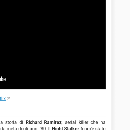
flix
.
la storia di
Richard Ramirez
, serial killer che ha
da metà degli anni ’80. Il
Night Stalker
(com’è stato