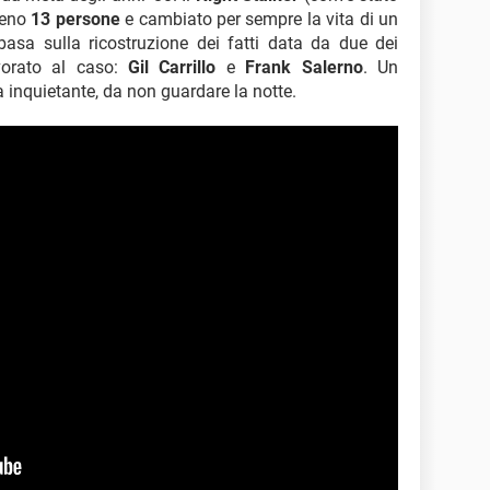
meno
13 persone
e cambiato per sempre la vita di un
basa sulla ricostruzione dei fatti data da due dei
avorato al caso:
Gil Carrillo
e
Frank Salerno
. Un
inquietante, da non guardare la notte.