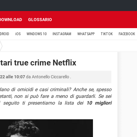
DOWNLOAD
GLOSSARIO
DROID
iOS
WINDOWS 10
INSTAGRAM
WHATSAPP
TIKTOK
FACEBOOK
ari true crime Netflix
22 alle 10:07
da
Antonello Ciccarello
.
lano di omicidi e casi criminali? Anche se, spesso
tanti, non si può fare a meno di guardarli. Se sei
di seguito ti presentiamo la lista dei
10 migliori