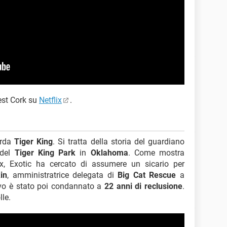
est Cork su
Netflix
.
arda
Tiger King
. Si tratta della storia del guardiano
 del
Tiger King Park
in
Oklahoma
. Come mostra
ix, Exotic ha cercato di assumere un sicario per
in
, amministratrice delegata di
Big Cat Rescue
a
ivo è stato poi condannato a
22 anni di reclusione
.
lle.