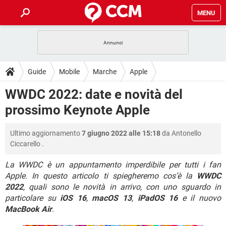
MENU
HOME
COVID-19
GAMING
GUIDE
Guide
Mobile
Marche
Apple
INTRATTENIMENTO
ANDROID
COVID-19
GAMING
DOWNLOAD
WWDC 2022: date e novità del
iOS
WINDOWS 10
INTRATTENIMENTO
ANDROID
prossimo Keynote Apple
INSTAGRAM
COVID-19
WHATSAPP
GAMING
FORUM
iOS
WINDOWS 10
TIKTOK
INTRATTENIMENTO
FACEBOOK
ANDROID
Ultimo aggiornamento
7 giugno 2022 alle 15:18
da
Antonello
INSTAGRAM
COVID-19
WHATSAPP
GAMING
GLOSSARIO
HARDWARE
iOS
Ciccarello
.
WINDOWS 10
TIKTOK
INTRATTENIMENTO
FACEBOOK
ANDROID
INSTAGRAM
COVID-19
WHATSAPP
GAMING
La WWDC è un appuntamento imperdibile per tutti i fan
HARDWARE
iOS
WINDOWS 10
Apple. In questo articolo ti spiegheremo cos’è la
WWDC
TIKTOK
INTRATTENIMENTO
FACEBOOK
ANDROID
2022
, quali sono le novità in arrivo, con uno sguardo in
INSTAGRAM
WHATSAPP
HARDWARE
iOS
WINDOWS 10
particolare su
iOS 16
,
macOS 13
,
iPadOS 16
e il nuovo
TIKTOK
FACEBOOK
MacBook Air
.
INSTAGRAM
WHATSAPP
HARDWARE