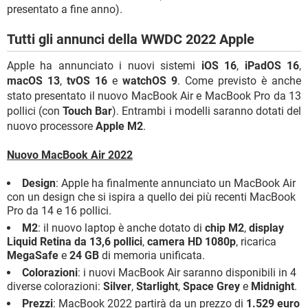
presentato a fine anno).
Tutti gli annunci della WWDC 2022 Apple
Apple ha annunciato i nuovi sistemi
iOS 16
,
iPadOS 16
,
macOS 13
,
tvOS 16
e
watchOS 9
. Come previsto è anche
stato presentato il nuovo MacBook Air e MacBook Pro da 13
pollici (con
Touch Bar
). Entrambi i modelli saranno dotati del
nuovo processore
Apple M2
.
Nuovo MacBook Air 2022
Design
: Apple ha finalmente annunciato un MacBook Air
con un design che si ispira a quello dei più recenti MacBook
Pro da 14 e 16 pollici.
M2
: il nuovo laptop è anche dotato di
chip M2
,
display
Liquid Retina da 13,6 pollici
,
camera HD 1080p
, ricarica
MegaSafe
e
24 GB
di memoria unificata.
Colorazioni
: i nuovi MacBook Air saranno disponibili in 4
diverse colorazioni:
Silver
,
Starlight
,
Space Grey
e
Midnight
.
Prezzi
: MacBook 2022 partirà da un prezzo di
1.529 euro