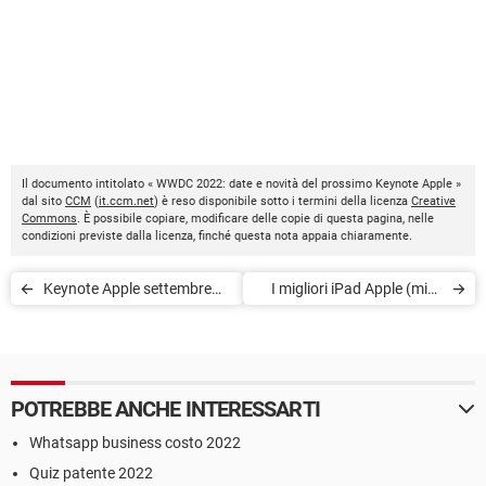
Il documento intitolato « WWDC 2022: date e novità del prossimo Keynote Apple »
dal sito
CCM
(
it.ccm.net
) è reso disponibile sotto i termini della licenza
Creative
Commons
. È possibile copiare, modificare delle copie di questa pagina, nelle
condizioni previste dalla licenza, finché questa nota appaia chiaramente.
Keynote Apple settembre
I migliori iPad Apple (mini,
2022: in arrivo iPhone 14 e
Air, Pro): quale scegliere?
Apple Watch Pro
POTREBBE ANCHE INTERESSARTI
Whatsapp business costo 2022
Quiz patente 2022