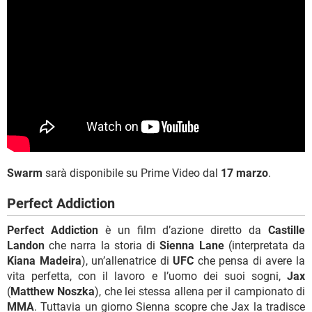
Swarm
sarà disponibile su Prime Video dal
17 marzo
.
Perfect Addiction
Perfect Addiction
è un film d’azione diretto da
Castille
Landon
che narra la storia di
Sienna Lane
(interpretata da
Kiana Madeira
), un’allenatrice di
UFC
che pensa di avere la
vita perfetta, con il lavoro e l’uomo dei suoi sogni,
Jax
(
Matthew Noszka
), che lei stessa allena per il campionato di
MMA
. Tuttavia un giorno Sienna scopre che Jax la tradisce