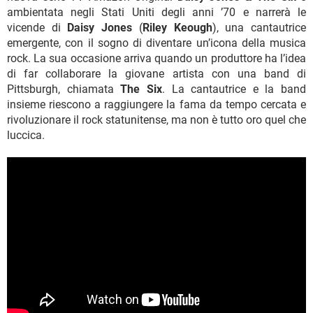
ambientata negli Stati Uniti degli anni ’70 e narrerà le
vicende di
Daisy Jones
(
Riley Keough
), una cantautrice
emergente, con il sogno di diventare un’icona della musica
rock. La sua occasione arriva quando un produttore ha l’idea
di far collaborare la giovane artista con una band di
Pittsburgh, chiamata
The Six
. La cantautrice e la band
insieme riescono a raggiungere la fama da tempo cercata e
rivoluzionare il rock statunitense, ma non è tutto oro quel che
luccica.