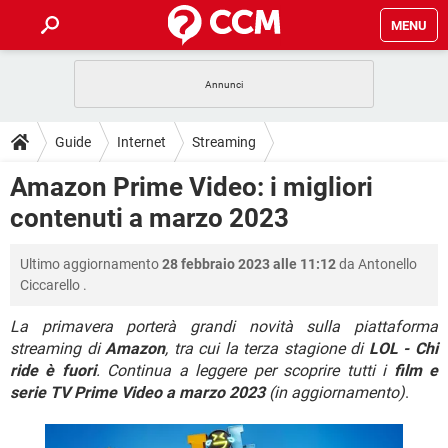
MENU
HOME
COVID-19
GAMING
GUIDE
Guide
Internet
Streaming
INTRATTENIMENTO
ANDROID
COVID-19
GAMING
DOWNLOAD
Amazon Prime Video: i migliori
iOS
WINDOWS 10
INTRATTENIMENTO
ANDROID
contenuti a marzo 2023
INSTAGRAM
COVID-19
WHATSAPP
GAMING
FORUM
iOS
WINDOWS 10
TIKTOK
INTRATTENIMENTO
FACEBOOK
ANDROID
Ultimo aggiornamento
28 febbraio 2023 alle 11:12
da
Antonello
INSTAGRAM
COVID-19
WHATSAPP
GAMING
GLOSSARIO
HARDWARE
iOS
Ciccarello
.
WINDOWS 10
TIKTOK
INTRATTENIMENTO
FACEBOOK
ANDROID
INSTAGRAM
COVID-19
WHATSAPP
GAMING
La primavera porterà grandi novità sulla piattaforma
HARDWARE
iOS
WINDOWS 10
streaming di
Amazon
, tra cui la terza stagione di
LOL - Chi
TIKTOK
INTRATTENIMENTO
FACEBOOK
ANDROID
ride è fuori
. Continua a leggere per scoprire tutti i
film e
INSTAGRAM
WHATSAPP
HARDWARE
iOS
WINDOWS 10
serie TV Prime Video a marzo 2023
(in aggiornamento)
.
TIKTOK
FACEBOOK
INSTAGRAM
WHATSAPP
HARDWARE