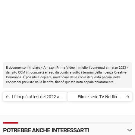
Il documento intitolato « Amazon Prime Video: i migliori contenuti a marzo 2023 »
dal sito
CCM
(
it.ccm.net
) è reso disponibile sotto i termini della licenza
Creative
Commons
. È possibile copiare, modificare delle copie di questa pagina, nelle
condizioni previste dalla licenza, finché questa nota appaia chiaramente.
I film più attesi del 2022 al
Film e serie TV Netflix ad
cinema
aprile 2023: i migliori titoli in
arrivo
POTREBBE ANCHE INTERESSARTI