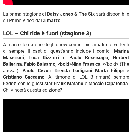
La prima stagione di
Daisy Jones & The Six
sarà disponibile
su Prime Video dal
3 marzo
.
LOL – Chi ride è fuori (stagione 3)
A marzo torna uno degli show comici più amati e divertenti
di sempre. Il cast di quest’anno include i comici:
Marina
Massironi
,
Luca Bizzarri
e
Paolo Kessisoglu
,
Herbert
Ballerina
,
Fabio Balsamo, <bold>Nino Frassica
, </bold> (The
Jackal),
Paolo Cevoli
,
Brenda Lodigiani
Marta Filippi
e
Cristiano Caccamo
. Al timone di LOL 3 rimarrà sempre
Fedez
, con le guest star
Frank Matano
e
Maccio Capatonda
.
Chi vincerà questa edizione?