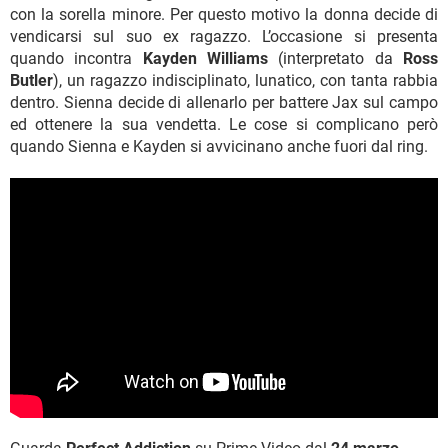
con la sorella minore. Per questo motivo la donna decide di
vendicarsi sul suo ex ragazzo. L’occasione si presenta
quando incontra
Kayden Williams
(interpretato da
Ross
Butler
), un ragazzo indisciplinato, lunatico, con tanta rabbia
dentro. Sienna decide di allenarlo per battere Jax sul campo
ed ottenere la sua vendetta. Le cose si complicano però
quando Sienna e Kayden si avvicinano anche fuori dal ring.