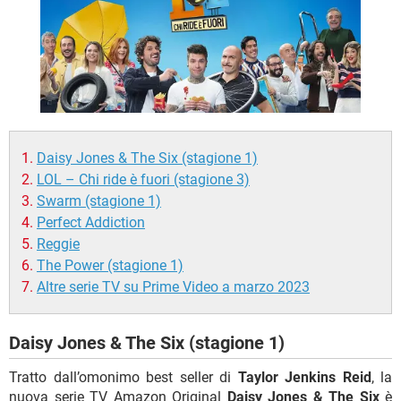
TIKTOK
FACEBOOK
HARDWARE
Daisy Jones & The Six (stagione 1)
LOL – Chi ride è fuori (stagione 3)
Swarm (stagione 1)
Perfect Addiction
Reggie
The Power (stagione 1)
Altre serie TV su Prime Video a marzo 2023
Daisy Jones & The Six (stagione 1)
Tratto dall’omonimo best seller di
Taylor Jenkins Reid
, la
nuova serie TV Amazon Original
Daisy Jones & The Six
è