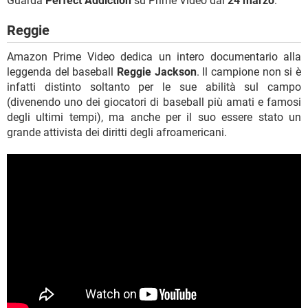
Guarda
Perfect Addiction
su Prime Video dal
24 marzo
.
Reggie
Amazon Prime Video dedica un intero documentario alla
leggenda del baseball
Reggie Jackson
. Il campione non si è
infatti distinto soltanto per le sue abilità sul campo
(divenendo uno dei giocatori di baseball più amati e famosi
degli ultimi tempi), ma anche per il suo essere stato un
grande attivista dei diritti degli afroamericani.