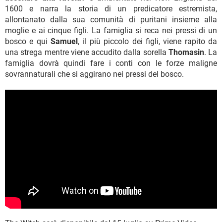
1600 e narra la storia di un predicatore estremista,
allontanato dalla sua comunità di puritani insieme alla
moglie e ai cinque figli. La famiglia si reca nei pressi di un
bosco e qui
Samuel
, il più piccolo dei figli, viene rapito da
una strega mentre viene accudito dalla sorella
Thomasin
. La
famiglia dovrà quindi fare i conti con le forze maligne
sovrannaturali che si aggirano nei pressi del bosco.