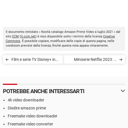
Il documento intitolato « Novità catalogo Amazon Prime Video a luglio 2021 » dal
sito
CCM
(
it.ccm.net
) è reso disponibile sotto i termini della licenza
Creative
Commons
. È possibile copiare, modificare delle copie di questa pagina, nelle
condizioni previste dalla licenza, finché questa nota appaia chiaramente.
Film e serie TV Disney+ in
Miniserie Netflix 2023: le
arrivo a luglio 2021
migliori 12 da vedere tutte
d'un fiato
POTREBBE ANCHE INTERESSARTI
4k video downloader
Disdire amazon prime
Freemake video downloader
Freemake video converter