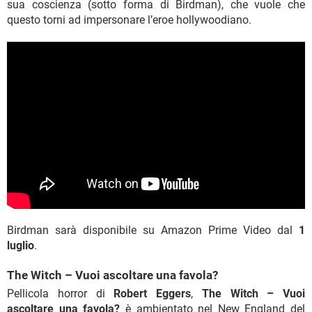
sua coscienza (sotto forma di Birdman), che vuole che
questo torni ad impersonare l’eroe hollywoodiano.
Birdman sarà disponibile su Amazon Prime Video dal
1
luglio
.
The Witch – Vuoi ascoltare una favola?
Pellicola horror di
Robert Eggers
,
The Witch – Vuoi
ascoltare una favola?
è ambientato nel New England del