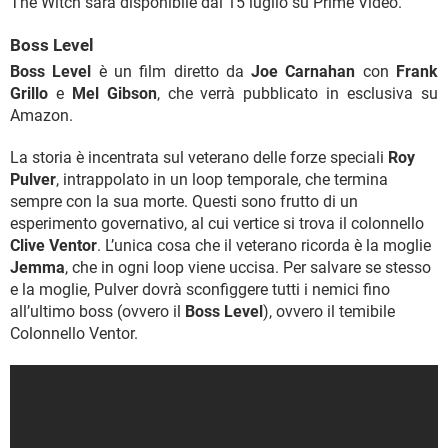
The Witch sarà disponibile dal 15 luglio su Prime Video.
Boss Level
Boss Level
è un film diretto da
Joe Carnahan
con
Frank
Grillo
e
Mel Gibson
, che verrà pubblicato in esclusiva su
Amazon.
La storia è incentrata sul veterano delle forze speciali
Roy
Pulver
, intrappolato in un loop temporale, che termina
sempre con la sua morte. Questi sono frutto di un
esperimento governativo, al cui vertice si trova il colonnello
Clive Ventor
. L’unica cosa che il veterano ricorda è la moglie
Jemma
, che in ogni loop viene uccisa. Per salvare se stesso
e la moglie, Pulver dovrà sconfiggere tutti i nemici fino
all’ultimo boss (ovvero il
Boss Level
), ovvero il temibile
Colonnello Ventor.