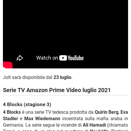
Jolt sarà disponibile dal
23 luglio
.
Serie TV Amazon Prime Video luglio 2021
4 Blocks (stagione 3)
4 Blocks
è una serie TV tedesca prodotta da
Quirin Berg
,
Eva
Stadler
e
Max Wiedemann
incentrata sulla mafia araba in
Germania. La serie segue le vicende di
Ali Hamadi
(chiamato