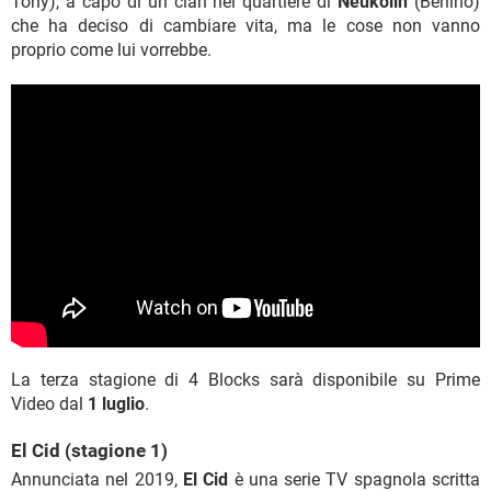
Tony), a capo di un clan nel quartiere di
Neukölln
(Berlino)
che ha deciso di cambiare vita, ma le cose non vanno
proprio come lui vorrebbe.
La terza stagione di 4 Blocks sarà disponibile su Prime
Video dal
1 luglio
.
El Cid (stagione 1)
Annunciata nel 2019,
El Cid
è una serie TV spagnola scritta