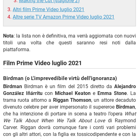
Making the Cut (stagione 2)
Altri film Prime Video luglio 2021
Altre serie TV Amazon Prime Video luglio 2021
Nota
: la lista non è definitiva, ma verrà aggiornata con nuovi
titoli una volta che questi saranno resi noti dalla
piattaforma.
Film Prime Video luglio 2021
Birdman (o L'imprevedibile virtù dell'ignoranza)
Birdman
Birdman è un film del 2015 diretto da
Alejandro
González Iñárritu
con
Michael Keaton
e
Emma Stone
. La
trama ruota attorno a
Riggan Thomson
, un attore decaduto
divenuto celebre per aver impersonato il supereroe
Birdman
,
che ha intenzione di portare in scena a teatro l’opera
What
We Talk About When We Talk About Love
di Raymond
Carver. Riggan dovrà comunque fare i conti vari problemi
con gli altri attori, con la figlia ex tossicodipendente e con la