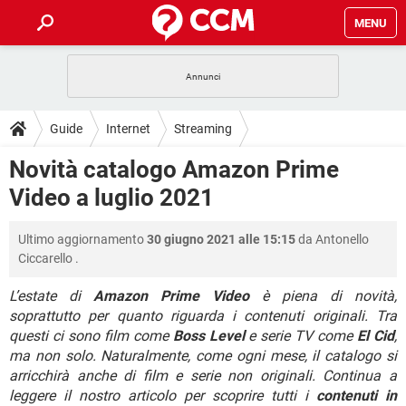
MENU
HOME
COVID-19
GAMING
GUIDE
Guide
Internet
Streaming
INTRATTENIMENTO
ANDROID
COVID-19
GAMING
DOWNLOAD
Novità catalogo Amazon Prime
iOS
WINDOWS 10
INTRATTENIMENTO
ANDROID
Video a luglio 2021
INSTAGRAM
COVID-19
WHATSAPP
GAMING
FORUM
iOS
WINDOWS 10
TIKTOK
INTRATTENIMENTO
FACEBOOK
ANDROID
Ultimo aggiornamento
30 giugno 2021 alle 15:15
da
Antonello
INSTAGRAM
COVID-19
WHATSAPP
GAMING
GLOSSARIO
HARDWARE
iOS
Ciccarello
.
WINDOWS 10
TIKTOK
INTRATTENIMENTO
FACEBOOK
ANDROID
INSTAGRAM
COVID-19
WHATSAPP
GAMING
L’estate di
Amazon Prime Video
è piena di novità,
HARDWARE
iOS
WINDOWS 10
soprattutto per quanto riguarda i contenuti originali. Tra
TIKTOK
INTRATTENIMENTO
FACEBOOK
ANDROID
questi ci sono film come
Boss Level
e serie TV come
El Cid
,
INSTAGRAM
WHATSAPP
HARDWARE
iOS
WINDOWS 10
ma non solo. Naturalmente, come ogni mese, il catalogo si
TIKTOK
FACEBOOK
arricchirà anche di film e serie non originali. Continua a
INSTAGRAM
WHATSAPP
leggere il nostro articolo per scoprire tutti i
contenuti in
HARDWARE