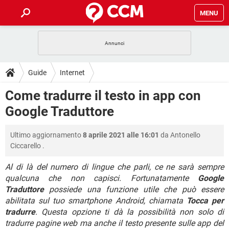
MENU
HOME
COVID-19
GAMING
GUIDE
Guide
Internet
INTRATTENIMENTO
ANDROID
COVID-19
GAMING
DOWNLOAD
Come tradurre il testo in app con
iOS
WINDOWS 10
INTRATTENIMENTO
ANDROID
Google Traduttore
INSTAGRAM
COVID-19
WHATSAPP
GAMING
FORUM
iOS
WINDOWS 10
TIKTOK
INTRATTENIMENTO
FACEBOOK
ANDROID
Ultimo aggiornamento
8 aprile 2021 alle 16:01
da
Antonello
INSTAGRAM
COVID-19
WHATSAPP
GAMING
GLOSSARIO
HARDWARE
iOS
Ciccarello
.
WINDOWS 10
TIKTOK
INTRATTENIMENTO
FACEBOOK
ANDROID
INSTAGRAM
COVID-19
WHATSAPP
GAMING
Al di là del numero di lingue che parli, ce ne sarà sempre
HARDWARE
iOS
WINDOWS 10
qualcuna che non capisci. Fortunatamente
Google
TIKTOK
INTRATTENIMENTO
FACEBOOK
ANDROID
Traduttore
possiede una funzione utile che può essere
INSTAGRAM
WHATSAPP
HARDWARE
iOS
WINDOWS 10
abilitata sul tuo smartphone Android, chiamata
Tocca per
TIKTOK
FACEBOOK
tradurre
. Questa opzione ti dà la possibilità non solo di
INSTAGRAM
WHATSAPP
tradurre pagine web ma anche il testo presente sulle app del
HARDWARE