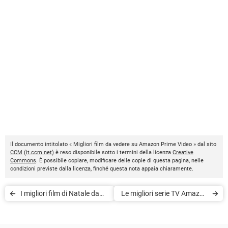
Il documento intitolato « Migliori film da vedere su Amazon Prime Video » dal sito
CCM
(
it.ccm.net
) è reso disponibile sotto i termini della licenza
Creative
Commons
. È possibile copiare, modificare delle copie di questa pagina, nelle
condizioni previste dalla licenza, finché questa nota appaia chiaramente.
I migliori film di Natale da
Le migliori serie TV Amazon
vedere in streaming
Prime Video