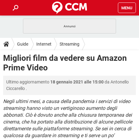
MENU
HOME
COVID-19
GAMING
GUIDE
Guide
Internet
Streaming
INTRATTENIMENTO
ANDROID
COVID-19
GAMING
DOWNLOAD
Migliori film da vedere su Amazon
iOS
WINDOWS 10
INTRATTENIMENTO
ANDROID
Prime Video
INSTAGRAM
COVID-19
WHATSAPP
GAMING
FORUM
iOS
WINDOWS 10
TIKTOK
INTRATTENIMENTO
FACEBOOK
ANDROID
Ultimo aggiornamento
18 gennaio 2021 alle 15:00
da
Antonello
INSTAGRAM
COVID-19
WHATSAPP
GAMING
GLOSSARIO
HARDWARE
iOS
Ciccarello
.
WINDOWS 10
TIKTOK
INTRATTENIMENTO
FACEBOOK
ANDROID
INSTAGRAM
COVID-19
WHATSAPP
GAMING
Negli ultimi mesi, a causa della pandemia i servizi di video
HARDWARE
iOS
WINDOWS 10
streaming hanno visto un vertiginoso aumento degli
TIKTOK
INTRATTENIMENTO
FACEBOOK
ANDROID
abbonati. Ciò è dovuto anche alla chiusura temporanea dei
INSTAGRAM
WHATSAPP
HARDWARE
iOS
WINDOWS 10
cinema, che ha portato alla distribuzione di alcune pellicole
TIKTOK
FACEBOOK
direttamente sulle piattaforme streaming. Se sei in cerca di
INSTAGRAM
WHATSAPP
qualcosa da guardare in streaming e ti serve un po’
HARDWARE