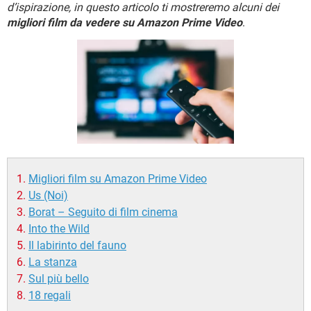
TIKTOK
FACEBOOK
d’ispirazione, in questo articolo ti mostreremo alcuni dei
migliori film da vedere su Amazon Prime Video
.
HARDWARE
Migliori film su Amazon Prime Video
Us (Noi)
Borat – Seguito di film cinema
Into the Wild
Il labirinto del fauno
La stanza
Sul più bello
18 regali