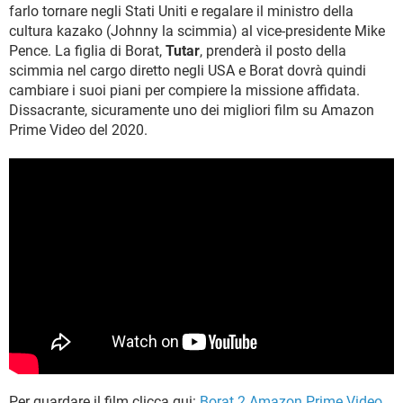
farlo tornare negli Stati Uniti e regalare il ministro della
cultura kazako (Johnny la scimmia) al vice-presidente Mike
Pence. La figlia di Borat,
Tutar
, prenderà il posto della
scimmia nel cargo diretto negli USA e Borat dovrà quindi
cambiare i suoi piani per compiere la missione affidata.
Dissacrante, sicuramente uno dei migliori film su Amazon
Prime Video del 2020.
Per guardare il film clicca qui:
Borat 2 Amazon Prime Video