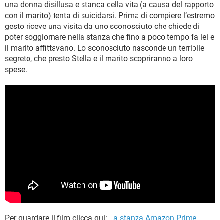
una donna disillusa e stanca della vita (a causa del rapporto
con il marito) tenta di suicidarsi. Prima di compiere l’estremo
gesto riceve una visita da uno sconosciuto che chiede di
poter soggiornare nella stanza che fino a poco tempo fa lei e
il marito affittavano. Lo sconosciuto nasconde un terribile
segreto, che presto Stella e il marito scopriranno a loro
spese.
Per guardare il film clicca qui:
La stanza Amazon Prime