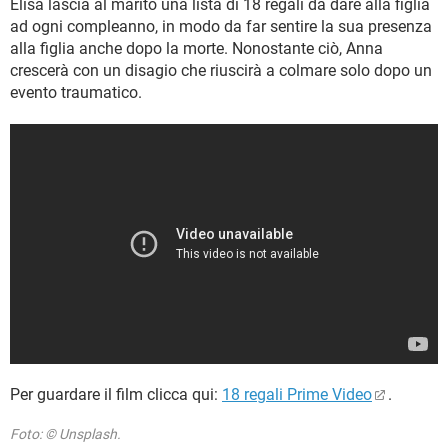
Elisa lascia al marito una lista di 18 regali da dare alla figlia
ad ogni compleanno, in modo da far sentire la sua presenza
alla figlia anche dopo la morte. Nonostante ciò, Anna
crescerà con un disagio che riuscirà a colmare solo dopo un
evento traumatico.
Per guardare il film clicca qui:
18 regali Prime Video
.
Foto: © Unsplash.