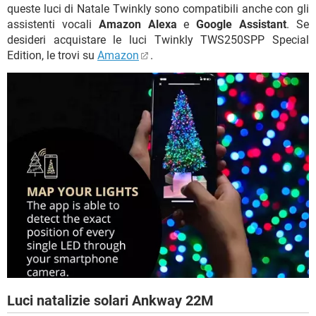
queste luci di Natale Twinkly sono compatibili anche con gli
assistenti vocali
Amazon Alexa
e
Google Assistant
. Se
desideri acquistare le luci Twinkly TWS250SPP Special
Edition, le trovi su
Amazon
.
Luci natalizie solari Ankway 22M