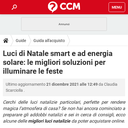
MENU
HOME
COVID-19
GAMING
GUIDE
Guide
Guida all'acquisto
INTRATTENIMENTO
ANDROID
COVID-19
GAMING
DOWNLOAD
Luci di Natale smart e ad energia
iOS
WINDOWS 10
INTRATTENIMENTO
ANDROID
solare: le migliori soluzioni per
INSTAGRAM
COVID-19
WHATSAPP
GAMING
FORUM
iOS
WINDOWS 10
illuminare le feste
TIKTOK
INTRATTENIMENTO
FACEBOOK
ANDROID
INSTAGRAM
COVID-19
WHATSAPP
GAMING
GLOSSARIO
HARDWARE
iOS
WINDOWS 10
Ultimo aggiornamento
21 dicembre 2021 alle 12:49
da
Claudia
TIKTOK
INTRATTENIMENTO
FACEBOOK
ANDROID
Scarciolla
.
INSTAGRAM
COVID-19
WHATSAPP
GAMING
HARDWARE
iOS
WINDOWS 10
TIKTOK
INTRATTENIMENTO
FACEBOOK
ANDROID
Cerchi delle luci natalizie particolari, perfette per rendere
INSTAGRAM
WHATSAPP
magica l’atmosfera di casa? Se non hai ancora cominciato a
HARDWARE
iOS
WINDOWS 10
preparare gli addobbi natalizi e sei in cerca di consigli, ecco
TIKTOK
FACEBOOK
INSTAGRAM
WHATSAPP
alcune delle
migliori luci natalizie
da poter acquistare online
.
HARDWARE