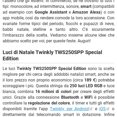
l'albero che gli esterni. In commercio, se ne trovano di tutti i
tipi: monocolore, ad intermittenza, sonore,
smart
(compatibili
ad esempio con
Google Assistant
e
Amazon Alexa
) o con
app mobile, così da rendere comode la loro accensione. Con
svariate forme tipici del periodo, fiocchi e pupazzi di neve,
babbi natale, stelline e tanto altro. C'è sicuramente
l'imbarazzo della scelta. Vediamo insieme alcune idee che
abbiamo scelto per voi, per queste feste. Auguri!
Luci di Natale Twinkly TWS250SPP Special
Edition
Le luci
Twinkly TWS250SPP Special Edition
sono la scelta
migliore per chi cerca degli addobbi natalizi smart, anche se
il loro prezzo non proprio economico (circa
189 €
) potrebbe
scoraggiare i più. Questa stringa da
250 luci LED RGB
e luce
bianca, combina
16 milioni di colori
per creare degli effetti
unici. Grazie alla connessione
Bluetooth
e
WiFi
è possibile
controllare la
regolazione del colore
, il timer e tutti gli effetti
disponibili tramite l’app
Twinkly per Android
e
iOS
o
direttamente dal telecomando smart in dotazione. Infine