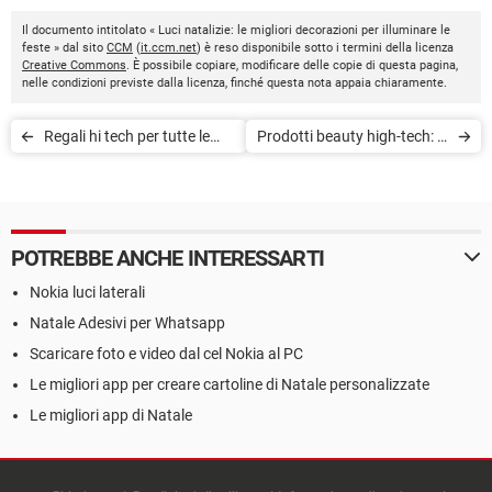
Il documento intitolato « Luci natalizie: le migliori decorazioni per illuminare le
feste » dal sito
CCM
(
it.ccm.net
) è reso disponibile sotto i termini della licenza
Creative Commons
. È possibile copiare, modificare delle copie di questa pagina,
nelle condizioni previste dalla licenza, finché questa nota appaia chiaramente.
Regali hi tech per tutte le
Prodotti beauty high-tech: le
tasche
migliori idee da regalare a
Natale
POTREBBE ANCHE INTERESSARTI
Nokia luci laterali
Natale Adesivi per Whatsapp
Scaricare foto e video dal cel Nokia al PC
Le migliori app per creare cartoline di Natale personalizzate
Le migliori app di Natale