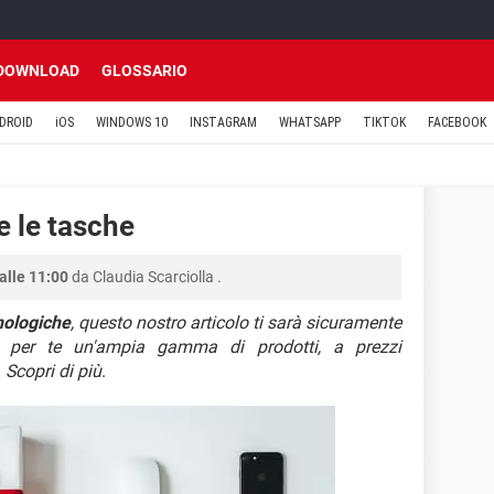
DOWNLOAD
GLOSSARIO
DROID
iOS
WINDOWS 10
INSTAGRAM
WHATSAPP
TIKTOK
FACEBOOK
e le tasche
alle 11:00
da
Claudia Scarciolla
.
nologiche
, questo nostro articolo ti sarà sicuramente
to per te un'ampia gamma di prodotti, a prezzi
 Scopri di più
.