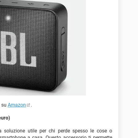
o su
Amazon
.
euro)
 soluzione utile per chi perde spesso le cose o
 smartphone a casa. Questo accessorio ti permette