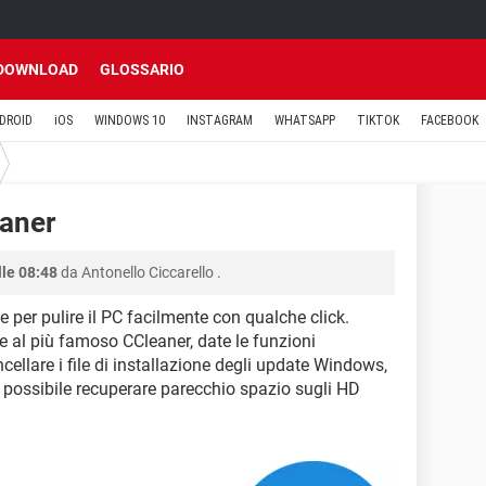
DOWNLOAD
GLOSSARIO
DROID
iOS
WINDOWS 10
INSTAGRAM
WHATSAPP
TIKTOK
FACEBOOK
eaner
lle 08:48
da
Antonello Ciccarello
.
e per pulire il PC facilmente con qualche click.
l più famoso CCleaner, date le funzioni
llare i file di installazione degli update Windows,
 possibile recuperare parecchio spazio sugli HD