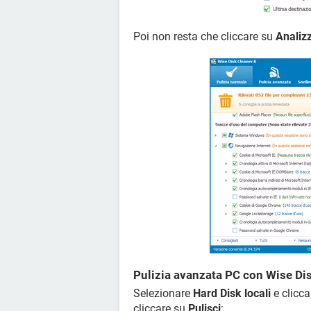
Poi non resta che cliccare su
Analiz
Pulizia avanzata PC con Wise Di
Selezionare
Hard Disk locali
e clicc
cliccare su
Pulisci
: