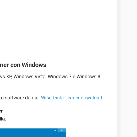
aner con Windows
ows XP, Windows Vista, Windows 7 e Windows 8.
to software da qui:
Wise Disk Cleaner download
.
er
lla
: