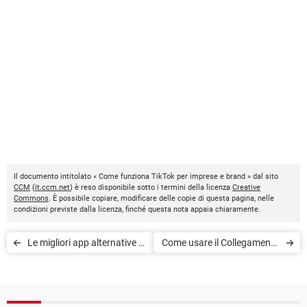
Il documento intitolato « Come funziona TikTok per imprese e brand » dal sito
CCM
(
it.ccm.net
) è reso disponibile sotto i termini della licenza
Creative
Commons
. È possibile copiare, modificare delle copie di questa pagina, nelle
condizioni previste dalla licenza, finché questa nota appaia chiaramente.
Le migliori app alternative a
Come usare il Collegamento
TikTok
famigliare TikTok per il
controllo genitori