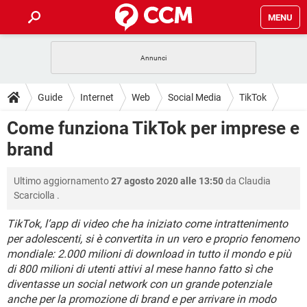
MENU
HOME
COVID-19
GAMING
GUIDE
Guide
Internet
Web
Social Media
TikTok
INTRATTENIMENTO
ANDROID
COVID-19
GAMING
DOWNLOAD
Come funziona TikTok per imprese e
iOS
WINDOWS 10
INTRATTENIMENTO
ANDROID
brand
INSTAGRAM
COVID-19
WHATSAPP
GAMING
FORUM
iOS
WINDOWS 10
TIKTOK
INTRATTENIMENTO
FACEBOOK
ANDROID
Ultimo aggiornamento
27 agosto 2020 alle 13:50
da
Claudia
INSTAGRAM
COVID-19
WHATSAPP
GAMING
GLOSSARIO
HARDWARE
iOS
Scarciolla
.
WINDOWS 10
TIKTOK
INTRATTENIMENTO
FACEBOOK
ANDROID
INSTAGRAM
COVID-19
WHATSAPP
GAMING
TikTok, l’app di video che ha iniziato come intrattenimento
HARDWARE
iOS
WINDOWS 10
per adolescenti, si è convertita in un vero e proprio fenomeno
TIKTOK
INTRATTENIMENTO
FACEBOOK
ANDROID
mondiale: 2.000 milioni di download in tutto il mondo e più
INSTAGRAM
WHATSAPP
HARDWARE
iOS
WINDOWS 10
di 800 milioni di utenti attivi al mese hanno fatto sì che
TIKTOK
FACEBOOK
diventasse un social network con un grande potenziale
INSTAGRAM
WHATSAPP
anche per la promozione di brand e per arrivare in modo
HARDWARE