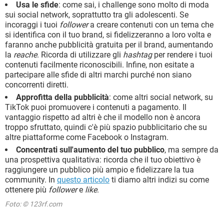
Usa le sfide
: come sai, i challenge sono molto di moda
sui social network, soprattutto tra gli adolescenti. Se
incoraggi i tuoi
follower
a creare contenuti con un tema che
si identifica con il tuo brand, si fidelizzeranno a loro volta e
faranno anche pubblicità gratuita per il brand, aumentando
la
reache
. Ricorda di utilizzare gli
hashtag
per rendere i tuoi
contenuti facilmente riconoscibili. Infine, non esitate a
partecipare alle sfide di altri marchi purché non siano
concorrenti diretti.
Approfitta della pubblicità
: come altri social network, su
TikTok puoi promuovere i contenuti a pagamento. Il
vantaggio rispetto ad altri è che il modello non è ancora
troppo sfruttato, quindi c'è più spazio pubblicitario che su
altre piattaforme come Facebook o Instagram.
Concentrati sull'aumento del tuo pubblico
, ma sempre da
una prospettiva qualitativa: ricorda che il tuo obiettivo è
raggiungere un pubblico più ampio e fidelizzare la tua
community. In
questo articolo
ti diamo altri indizi su come
ottenere più
follower
e
like
.
Foto: © 123rf.com