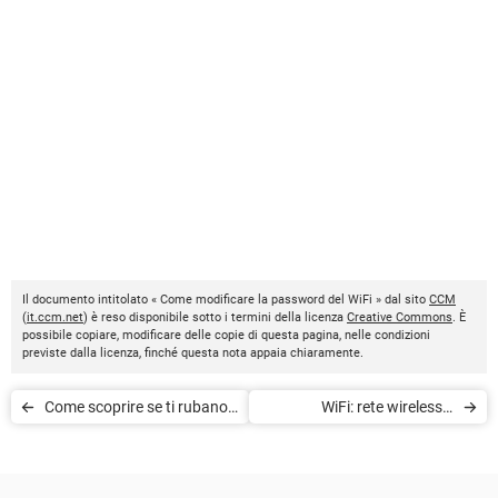
Il documento intitolato « Come modificare la password del WiFi » dal sito
CCM
(
it.ccm.net
) è reso disponibile sotto i termini della licenza
Creative Commons
. È
possibile copiare, modificare delle copie di questa pagina, nelle condizioni
previste dalla licenza, finché questa nota appaia chiaramente.
Come scoprire se ti rubano il
WiFi: rete wireless e
WiFi
sicurezza