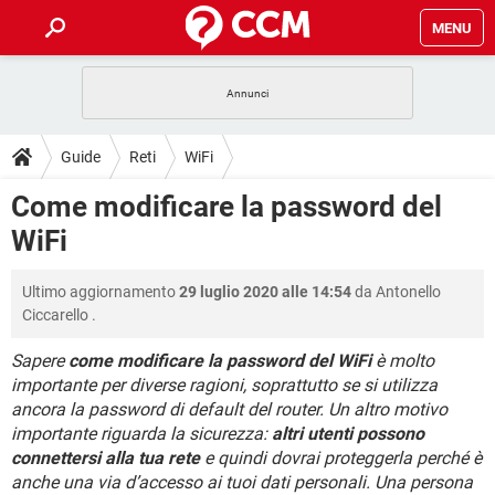
MENU
HOME
COVID-19
GAMING
GUIDE
Guide
Reti
WiFi
INTRATTENIMENTO
ANDROID
COVID-19
GAMING
DOWNLOAD
Come modificare la password del
iOS
WINDOWS 10
INTRATTENIMENTO
ANDROID
WiFi
INSTAGRAM
COVID-19
WHATSAPP
GAMING
FORUM
iOS
WINDOWS 10
TIKTOK
INTRATTENIMENTO
FACEBOOK
ANDROID
Ultimo aggiornamento
29 luglio 2020 alle 14:54
da
Antonello
INSTAGRAM
COVID-19
WHATSAPP
GAMING
GLOSSARIO
HARDWARE
iOS
Ciccarello
.
WINDOWS 10
TIKTOK
INTRATTENIMENTO
FACEBOOK
ANDROID
INSTAGRAM
COVID-19
WHATSAPP
GAMING
Sapere
come modificare la password del WiFi
è molto
HARDWARE
iOS
WINDOWS 10
importante per diverse ragioni, soprattutto se si utilizza
TIKTOK
INTRATTENIMENTO
FACEBOOK
ANDROID
ancora la password di default del router. Un altro motivo
INSTAGRAM
WHATSAPP
HARDWARE
iOS
WINDOWS 10
importante riguarda la sicurezza:
altri utenti possono
TIKTOK
FACEBOOK
connettersi alla tua rete
e quindi dovrai proteggerla perché è
INSTAGRAM
WHATSAPP
anche una via d’accesso ai tuoi dati personali. Una persona
HARDWARE