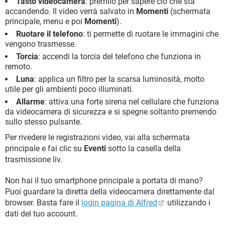
Tasto videocamera
: premilo per sapere ciò che sta
accandendo. Il video verrà salvato in
Momenti
(schermata
principale, menu e poi
Momenti
).
Ruotare il telefono
: ti permette di ruotare le immagini che
vengono trasmesse.
Torcia
: accendi la torcia del telefono che funziona in
remoto.
Luna
: applica un filtro per la scarsa luminosità, molto
utile per gli ambienti poco illuminati.
Allarme
: attiva una forte sirena nel cellulare che funziona
da videocamera di sicurezza e si spegne soltanto premendo
sullo stesso pulsante.
Per rivedere le registrazioni video, vai alla schermata
principale e fai clic su
Eventi
sotto la casella della
trasmissione liv.
Non hai il tuo smartphone principale a portata di mano?
Puoi guardare la diretta della videocamera direttamente dal
browser. Basta fare il
login pagina di Alfred
utilizzando i
dati del tuo account.