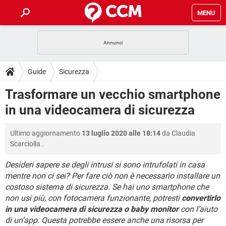
MENU
HOME
COVID-19
GAMING
GUIDE
Guide
Sicurezza
INTRATTENIMENTO
ANDROID
COVID-19
GAMING
DOWNLOAD
Trasformare un vecchio smartphone
iOS
WINDOWS 10
INTRATTENIMENTO
ANDROID
in una videocamera di sicurezza
INSTAGRAM
COVID-19
WHATSAPP
GAMING
FORUM
iOS
WINDOWS 10
TIKTOK
INTRATTENIMENTO
FACEBOOK
ANDROID
Ultimo aggiornamento
13 luglio 2020 alle 18:14
da
Claudia
INSTAGRAM
COVID-19
WHATSAPP
GAMING
GLOSSARIO
HARDWARE
iOS
Scarciolla
.
WINDOWS 10
TIKTOK
INTRATTENIMENTO
FACEBOOK
ANDROID
INSTAGRAM
COVID-19
WHATSAPP
GAMING
Desideri sapere se degli intrusi si sono intrufolati in casa
HARDWARE
iOS
WINDOWS 10
mentre non ci sei? Per fare ciò non è necessario installare un
TIKTOK
INTRATTENIMENTO
FACEBOOK
ANDROID
costoso sistema di sicurezza. Se hai uno smartphone che
INSTAGRAM
WHATSAPP
HARDWARE
iOS
WINDOWS 10
non usi più, con fotocamera funzionante, potresti
convertirlo
TIKTOK
FACEBOOK
in una videocamera di sicurezza o baby monitor
con l’aiuto
INSTAGRAM
WHATSAPP
di un’app. Questa potrebbe essere anche una risorsa per
HARDWARE