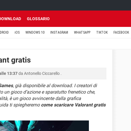
DOWNLOAD
GLOSSARIO
DROID
iOS
WINDOWS 10
INSTAGRAM
WHATSAPP
TIKTOK
FACEBOOK
nt gratis
alle 13:37
da
Antonello Ciccarello
.
 Games
, già disponibile al download. I creatori di
 un gioco d’azione e sparatutto frenetico che,
alità, è un gioco avvincente dalla grafica
uida ti spiegheremo
come scaricare Valorant gratis