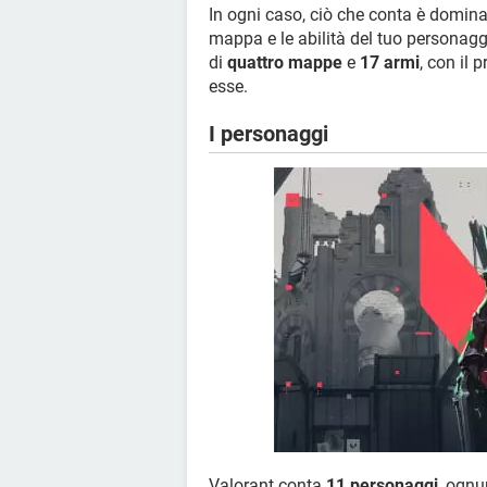
In ogni caso, ciò che conta è dominar
mappa e le abilità del tuo personaggi
di
quattro mappe
e
17 armi
, con il 
esse.
I personaggi
Valorant conta
11 personaggi
, ognu