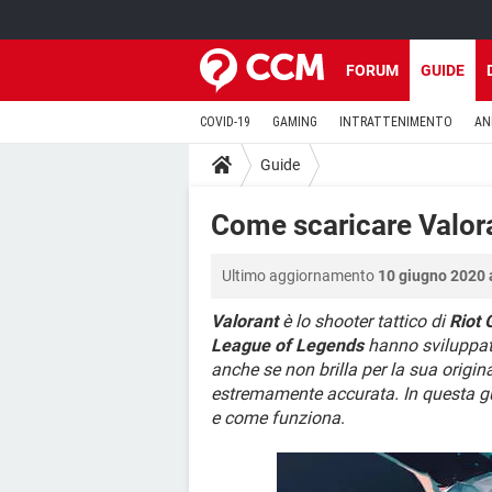
FORUM
GUIDE
COVID-19
GAMING
INTRATTENIMENTO
AN
Guide
Come scaricare Valora
Ultimo aggiornamento
10 giugno 2020 
Valorant
è lo shooter tattico di
Riot
League of Legends
hanno sviluppato
anche se non brilla per la sua origin
estremamente accurata. In questa g
e come funziona
.