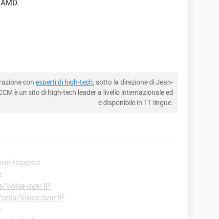
i AMD.
borazione con
esperti di high-tech
, sotto la direzione di Jean-
CM è un sito di high-tech leader a livello internazionale ed
è disponibile in 11 lingue.
iori risposte
e
a/Voice over IP
fonia/Voice over IP
i