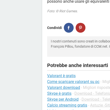
possono anche usare gli equivalent
Foto: © Riot Games.
Condividi
I nostri contenuti sono creati in colla
François Pillou, fondatore di CCM.net. C
Potrebbe anche interessarti
Valorant è gratis
Come scaricare valorant su pc
- Migl
Valorant download
- Migliori rispost
Skype è gratis
-
Download - Telefoni
Skype per Android
-
Download - Tele
Calcio streaming gratis
-
Astuzie -Sit