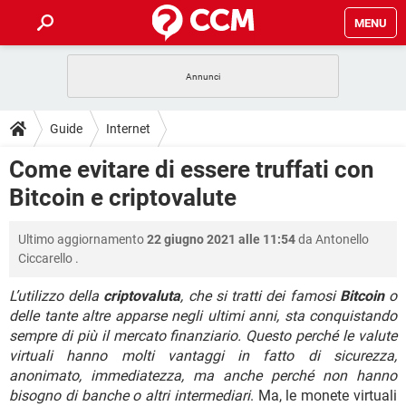
MENU
HOME
COVID-19
GAMING
GUIDE
Guide
Internet
INTRATTENIMENTO
ANDROID
COVID-19
GAMING
DOWNLOAD
Come evitare di essere truffati con
iOS
WINDOWS 10
INTRATTENIMENTO
ANDROID
Bitcoin e criptovalute
INSTAGRAM
COVID-19
WHATSAPP
GAMING
FORUM
iOS
WINDOWS 10
TIKTOK
INTRATTENIMENTO
FACEBOOK
ANDROID
Ultimo aggiornamento
22 giugno 2021 alle 11:54
da
Antonello
INSTAGRAM
COVID-19
WHATSAPP
GAMING
GLOSSARIO
HARDWARE
iOS
Ciccarello
.
WINDOWS 10
TIKTOK
INTRATTENIMENTO
FACEBOOK
ANDROID
INSTAGRAM
COVID-19
WHATSAPP
GAMING
L’utilizzo della
criptovaluta
, che si tratti dei famosi
Bitcoin
o
HARDWARE
iOS
WINDOWS 10
delle tante altre apparse negli ultimi anni, sta conquistando
TIKTOK
INTRATTENIMENTO
FACEBOOK
ANDROID
sempre di più il mercato finanziario. Questo perché le valute
INSTAGRAM
WHATSAPP
HARDWARE
iOS
WINDOWS 10
virtuali hanno molti vantaggi in fatto di sicurezza,
TIKTOK
FACEBOOK
anonimato, immediatezza, ma anche perché non hanno
INSTAGRAM
WHATSAPP
bisogno di banche o altri intermediari
. Ma, le monete virtuali
HARDWARE