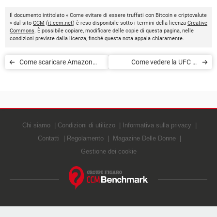
Il documento intitolato « Come evitare di essere truffati con Bitcoin e criptovalute
» dal sito
CCM
(
it.ccm.net
) è reso disponibile sotto i termini della licenza
Creative
Commons
. È possibile copiare, modificare delle copie di questa pagina, nelle
condizioni previste dalla licenza, finché questa nota appaia chiaramente.
Come scaricare Amazon
Come vedere la UFC in
Prime Video su una Smart
streaming gratis
TV
Chi siamo
Condizioni di utilizzo
Informativa sulla privacy
Contatti
Regolamento
Magazine Delle Donne
Gestione dei cookie