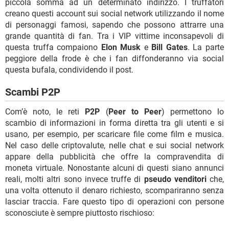
piccola somma ad un determinato indirizzo. I truffatori
creano questi account sui social network utilizzando il nome
di personaggi famosi, sapendo che possono attrarre una
grande quantità di fan. Tra i VIP vittime inconsapevoli di
questa truffa compaiono
Elon Musk
e
Bill Gates
. La parte
peggiore della frode è che i fan diffonderanno via social
questa bufala, condividendo il post.
Scambi P2P
Com’è noto, le reti
P2P
(
Peer to Peer
) permettono lo
scambio di informazioni in forma diretta tra gli utenti e si
usano, per esempio, per scaricare file come film e musica.
Nel caso delle criptovalute, nelle chat e sui social network
appare della pubblicità che offre la compravendita di
moneta virtuale. Nonostante alcuni di questi siano annunci
reali, molti altri sono invece truffe di
pseudo venditori
che,
una volta ottenuto il denaro richiesto, scompariranno senza
lasciar traccia. Fare questo tipo di operazioni con persone
sconosciute è sempre piuttosto rischioso: