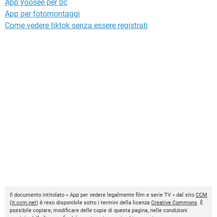
App yoosee per pc
App per fotomontaggi
Come vedere tiktok senza essere registrati
Il documento intitolato « App per vedere legalmente film e serie TV » dal sito
CCM
(
it.ccm.net
) è reso disponibile sotto i termini della licenza
Creative Commons
. È
possibile copiare, modificare delle copie di questa pagina, nelle condizioni