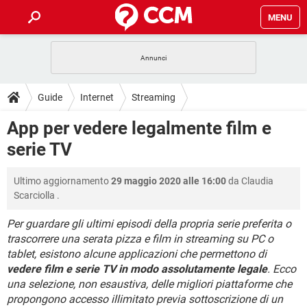
MENU
HOME
COVID-19
GAMING
GUIDE
Guide
Internet
Streaming
INTRATTENIMENTO
ANDROID
COVID-19
GAMING
DOWNLOAD
App per vedere legalmente film e
iOS
WINDOWS 10
INTRATTENIMENTO
ANDROID
serie TV
INSTAGRAM
COVID-19
WHATSAPP
GAMING
FORUM
iOS
WINDOWS 10
TIKTOK
INTRATTENIMENTO
FACEBOOK
ANDROID
Ultimo aggiornamento
29 maggio 2020 alle 16:00
da
Claudia
INSTAGRAM
COVID-19
WHATSAPP
GAMING
GLOSSARIO
HARDWARE
iOS
Scarciolla
.
WINDOWS 10
TIKTOK
INTRATTENIMENTO
FACEBOOK
ANDROID
INSTAGRAM
COVID-19
WHATSAPP
GAMING
Per guardare gli ultimi episodi della propria serie preferita o
HARDWARE
iOS
WINDOWS 10
trascorrere una serata pizza e film in streaming su PC o
TIKTOK
INTRATTENIMENTO
FACEBOOK
ANDROID
tablet, esistono alcune applicazioni che permettono di
INSTAGRAM
WHATSAPP
HARDWARE
iOS
WINDOWS 10
vedere film e serie TV in modo assolutamente legale
. Ecco
TIKTOK
FACEBOOK
una selezione, non esaustiva, delle migliori piattaforme che
INSTAGRAM
WHATSAPP
propongono accesso illimitato previa sottoscrizione di un
HARDWARE