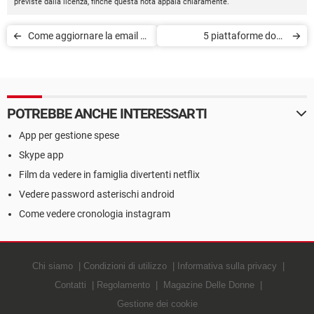
previste dalla licenza, finché questa nota appaia chiaramente.
Come aggiornare la email e
5 piattaforme dove
la password su Netflix
pubblicare musica online
POTREBBE ANCHE INTERESSARTI
App per gestione spese
Skype app
Film da vedere in famiglia divertenti netflix
Vedere password asterischi android
Come vedere cronologia instagram
Chi siamo
Condizioni di utilizzo
Informativa sulla privacy
Contatti
Regolamento
Magazine Delle Donne
Gestione dei cookie