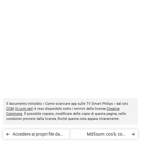
Il documento intitolato « Come scaricare app sulle TV Smart Philips » dal sito
CCM
(
it.ccm.net
) è reso disponibile sotto i termini della licenza
Creative
Commons
. È possibile copiare, modificare delle copie di questa pagina, nelle
condizioni previste dalla licenza, finché questa nota appaia chiaramente.
Accedere ai propri file da
Md5sum: cos'è, come