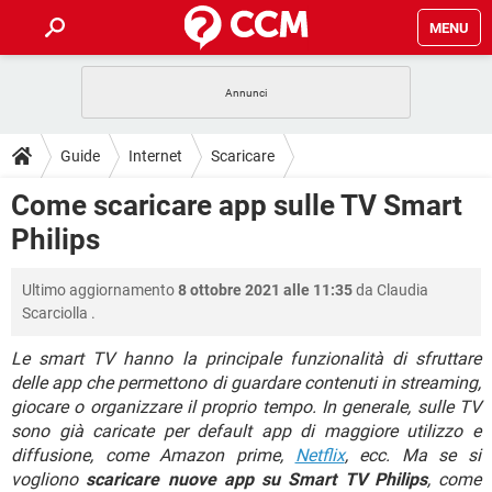
MENU
HOME
COVID-19
GAMING
GUIDE
Guide
Internet
Scaricare
INTRATTENIMENTO
ANDROID
COVID-19
GAMING
DOWNLOAD
Come scaricare app sulle TV Smart
iOS
WINDOWS 10
INTRATTENIMENTO
ANDROID
Philips
INSTAGRAM
COVID-19
WHATSAPP
GAMING
FORUM
iOS
WINDOWS 10
TIKTOK
INTRATTENIMENTO
FACEBOOK
ANDROID
Ultimo aggiornamento
8 ottobre 2021 alle 11:35
da
Claudia
INSTAGRAM
COVID-19
WHATSAPP
GAMING
GLOSSARIO
HARDWARE
iOS
Scarciolla
.
WINDOWS 10
TIKTOK
INTRATTENIMENTO
FACEBOOK
ANDROID
INSTAGRAM
COVID-19
WHATSAPP
GAMING
Le smart TV hanno la principale funzionalità di sfruttare
HARDWARE
iOS
WINDOWS 10
delle app che permettono di guardare contenuti in streaming,
TIKTOK
INTRATTENIMENTO
FACEBOOK
ANDROID
giocare o organizzare il proprio tempo. In generale, sulle TV
INSTAGRAM
WHATSAPP
HARDWARE
iOS
WINDOWS 10
sono già caricate per default app di maggiore utilizzo e
TIKTOK
FACEBOOK
diffusione, come Amazon prime,
Netflix
, ecc. Ma se si
INSTAGRAM
WHATSAPP
vogliono
scaricare nuove app su Smart TV Philips
, come
HARDWARE