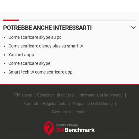
ovunque
funziona e come si usa su
Windows e Linux
POTREBBE ANCHE INTERESSARTI
Come scaricare skype su pc
Come scaricare disney plus su smart tv
Yacine tv app
Come scaricare skype
Smart tech tv come scaricare app
Chi siamo
Condizioni di utilizzo
Informativa sulla privacy
Contatti
Regolamento
Magazine Delle Donne
Gestione dei cookie