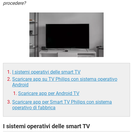
TIKTOK
FACEBOOK
procedere?
HARDWARE
I sistemi operativi delle smart TV
Scaricare app su TV Philips con sistema operativo
Android
Scaricare app per Android TV
Scaricare app per Smart TV Philips con sistema
operativo di fabbrica
I sistemi operativi delle smart TV