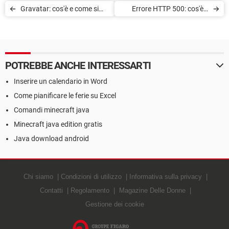
Gravatar: cos'è e come si
Errore HTTP 500: cos'è e
usa
come risolvere
POTREBBE ANCHE INTERESSARTI
Inserire un calendario in Word
Come pianificare le ferie su Excel
Comandi minecraft java
Minecraft java edition gratis
Java download android
Chi siamo
Condizioni di utilizzo
Informativa sulla privacy
Contatti
Regolamento
Magazine Delle Donne
Gestione dei cookie