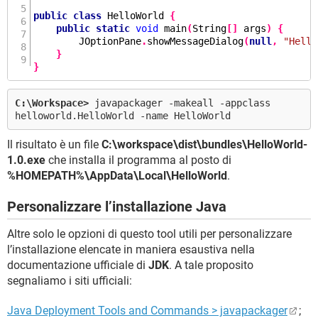
public
class
HelloWorld
{
public
static
void
main
(
String
[]
 args
)
{
        JOptionPane
.
showMessageDialog
(
null
,
"Hello
}
}
C:\Workspace>
javapackager -makeall -appclass
helloworld.HelloWorld -name HelloWorld
Il risultato è un file
C:\workspace\dist\bundles\HelloWorld-
1.0.exe
che installa il programma al posto di
%HOMEPATH%\AppData\Local\HelloWorld
.
Personalizzare l’installazione Java
Altre solo le opzioni di questo tool utili per personalizzare
l’installazione elencate in maniera esaustiva nella
documentazione ufficiale di
JDK
. A tale proposito
segnaliamo i siti ufficiali:
Java Deployment Tools and Commands > javapackager
;