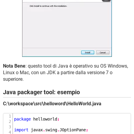
Nota Bene
: questo tool di Java è operativo su OS Windows,
Linux o Mac, con un JDK a partire dalla versione 7 o
superiore.
Java packager tool: esempio
C:\workspace\src\helloword\HelloWorld.java
package
 helloworld
;
import
 javax
.
swing
.
JOptionPane
;