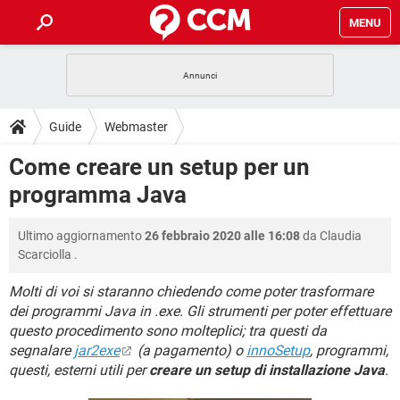
MENU
HOME
COVID-19
GAMING
GUIDE
Guide
Webmaster
INTRATTENIMENTO
ANDROID
COVID-19
GAMING
DOWNLOAD
Come creare un setup per un
iOS
WINDOWS 10
INTRATTENIMENTO
ANDROID
programma Java
INSTAGRAM
COVID-19
WHATSAPP
GAMING
FORUM
iOS
WINDOWS 10
TIKTOK
INTRATTENIMENTO
FACEBOOK
ANDROID
Ultimo aggiornamento
26 febbraio 2020 alle 16:08
da
Claudia
INSTAGRAM
COVID-19
WHATSAPP
GAMING
GLOSSARIO
HARDWARE
iOS
Scarciolla
.
WINDOWS 10
TIKTOK
INTRATTENIMENTO
FACEBOOK
ANDROID
INSTAGRAM
COVID-19
WHATSAPP
GAMING
Molti di voi si staranno chiedendo come poter trasformare
HARDWARE
iOS
WINDOWS 10
dei programmi Java in .exe. Gli strumenti per poter effettuare
TIKTOK
INTRATTENIMENTO
FACEBOOK
ANDROID
questo procedimento sono molteplici; tra questi da
INSTAGRAM
WHATSAPP
HARDWARE
iOS
WINDOWS 10
segnalare
jar2exe
(a pagamento) o
innoSetup
, programmi,
TIKTOK
FACEBOOK
questi, esterni utili per
creare un setup di installazione Java
.
INSTAGRAM
WHATSAPP
HARDWARE