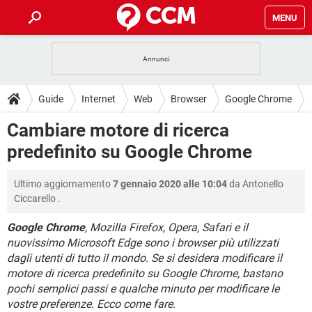
MENU
HOME
COVID-19
GAMING
GUIDE
Guide
Internet
Web
Browser
Google Chrome
INTRATTENIMENTO
ANDROID
COVID-19
GAMING
DOWNLOAD
Cambiare motore di ricerca
iOS
WINDOWS 10
INTRATTENIMENTO
ANDROID
predefinito su Google Chrome
INSTAGRAM
COVID-19
WHATSAPP
GAMING
FORUM
iOS
WINDOWS 10
TIKTOK
INTRATTENIMENTO
FACEBOOK
ANDROID
Ultimo aggiornamento
7 gennaio 2020 alle 10:04
da
Antonello
INSTAGRAM
COVID-19
WHATSAPP
GAMING
GLOSSARIO
HARDWARE
iOS
Ciccarello
.
WINDOWS 10
TIKTOK
INTRATTENIMENTO
FACEBOOK
ANDROID
INSTAGRAM
COVID-19
WHATSAPP
GAMING
Google Chrome
, Mozilla Firefox, Opera, Safari e il
HARDWARE
iOS
WINDOWS 10
nuovissimo Microsoft Edge sono i browser più utilizzati
TIKTOK
INTRATTENIMENTO
FACEBOOK
ANDROID
dagli utenti di tutto il mondo. Se si desidera modificare il
INSTAGRAM
WHATSAPP
HARDWARE
iOS
WINDOWS 10
motore di ricerca predefinito su Google Chrome, bastano
TIKTOK
FACEBOOK
pochi semplici passi e qualche minuto per modificare le
INSTAGRAM
WHATSAPP
vostre preferenze. Ecco come fare
.
HARDWARE