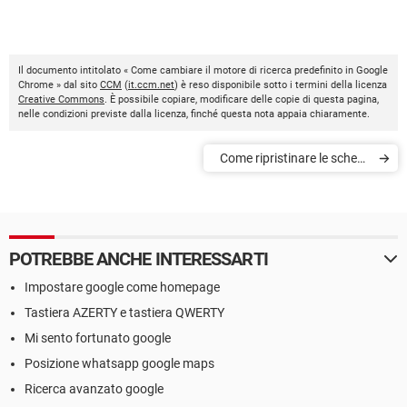
Il documento intitolato « Come cambiare il motore di ricerca predefinito in Google
Chrome » dal sito
CCM
(
it.ccm.net
) è reso disponibile sotto i termini della licenza
Creative Commons
. È possibile copiare, modificare delle copie di questa pagina,
nelle condizioni previste dalla licenza, finché questa nota appaia chiaramente.
Come ripristinare le schede
chiuse su Google Chrome
POTREBBE ANCHE INTERESSARTI
Impostare google come homepage
Tastiera AZERTY e tastiera QWERTY
Mi sento fortunato google
Posizione whatsapp google maps
Ricerca avanzato google