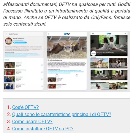
TIKTOK
FACEBOOK
affascinanti documentari, OFTV ha qualcosa per tutti. Goditi
l'accesso illimitato a un intrattenimento di qualità a portata
HARDWARE
di mano. Anche se OFTV è realizzato da OnlyFans, fornisce
solo contenuti sicuri.
Cos’è OFTV?
Quali sono le caratteristiche principali di OFTV?
Come usare OFTV?
Come installare OFTV su PC?