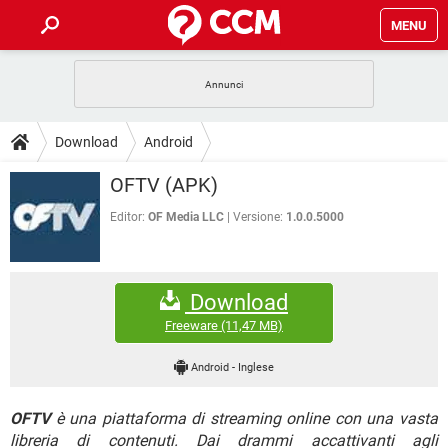
MENU
HOME
COVID-19
GAMING
GUIDE
Download
Android
INTRATTENIMENTO
ANDROID
COVID-19
GAMING
DOWNLOAD
OFTV (APK)
iOS
WINDOWS 10
INTRATTENIMENTO
ANDROID
INSTAGRAM
COVID-19
WHATSAPP
GAMING
Editor:
OF Media LLC
Versione:
1.0.0.5000
FORUM
iOS
WINDOWS 10
TIKTOK
INTRATTENIMENTO
FACEBOOK
ANDROID
INSTAGRAM
COVID-19
WHATSAPP
GAMING
GLOSSARIO
HARDWARE
iOS
WINDOWS 10
Download
TIKTOK
INTRATTENIMENTO
FACEBOOK
ANDROID
INSTAGRAM
COVID-19
WHATSAPP
GAMING
Freeware
(11,47 MB)
HARDWARE
iOS
WINDOWS 10
TIKTOK
INTRATTENIMENTO
FACEBOOK
ANDROID
Android
-
Inglese
INSTAGRAM
WHATSAPP
HARDWARE
iOS
WINDOWS 10
TIKTOK
FACEBOOK
OFTV
è una piattaforma di streaming online con una vasta
INSTAGRAM
WHATSAPP
HARDWARE
libreria di contenuti. Dai drammi accattivanti agli