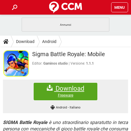
MENU
HOME
COVID-19
GAMING
GUIDE
Download
Android
INTRATTENIMENTO
ANDROID
COVID-19
GAMING
DOWNLOAD
Sigma Battle Royale: Mobile
iOS
WINDOWS 10
INTRATTENIMENTO
ANDROID
INSTAGRAM
COVID-19
WHATSAPP
GAMING
Editor:
Gaminos studio
Versione:
1.1.1
FORUM
iOS
WINDOWS 10
TIKTOK
INTRATTENIMENTO
FACEBOOK
ANDROID
INSTAGRAM
COVID-19
WHATSAPP
GAMING
GLOSSARIO
HARDWARE
iOS
WINDOWS 10
Download
TIKTOK
INTRATTENIMENTO
FACEBOOK
ANDROID
INSTAGRAM
COVID-19
WHATSAPP
GAMING
Freeware
HARDWARE
iOS
WINDOWS 10
TIKTOK
INTRATTENIMENTO
FACEBOOK
ANDROID
Android
-
Italiano
INSTAGRAM
WHATSAPP
HARDWARE
iOS
WINDOWS 10
TIKTOK
FACEBOOK
SIGMA Battle Royale
è uno straordinario sparatutto in terza
INSTAGRAM
WHATSAPP
HARDWARE
persona con meccaniche di gioco battle royale che consuma