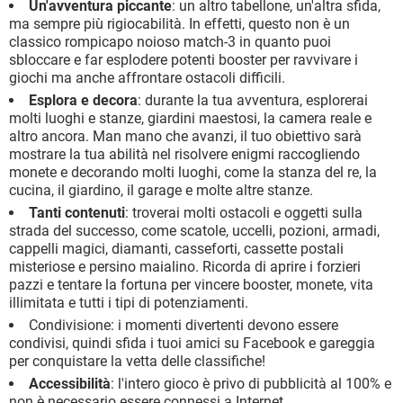
Un'avventura piccante
: un altro tabellone, un'altra sfida,
ma sempre più rigiocabilità. In effetti, questo non è un
classico rompicapo noioso match-3 in quanto puoi
sbloccare e far esplodere potenti booster per ravvivare i
giochi ma anche affrontare ostacoli difficili.
Esplora e decora
: durante la tua avventura, esplorerai
molti luoghi e stanze, giardini maestosi, la camera reale e
altro ancora. Man mano che avanzi, il tuo obiettivo sarà
mostrare la tua abilità nel risolvere enigmi raccogliendo
monete e decorando molti luoghi, come la stanza del re, la
cucina, il giardino, il garage e molte altre stanze.
Tanti contenuti
: troverai molti ostacoli e oggetti sulla
strada del successo, come scatole, uccelli, pozioni, armadi,
cappelli magici, diamanti, casseforti, cassette postali
misteriose e persino maialino. Ricorda di aprire i forzieri
pazzi e tentare la fortuna per vincere booster, monete, vita
illimitata e tutti i tipi di potenziamenti.
Condivisione: i momenti divertenti devono essere
condivisi, quindi sfida i tuoi amici su Facebook e gareggia
per conquistare la vetta delle classifiche!
Accessibilità
: l'intero gioco è privo di pubblicità al 100% e
non è necessario essere connessi a Internet.