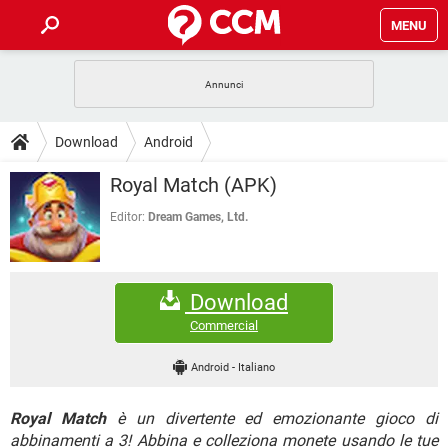
MENU
HOME
COVID-19
GAMING
GUIDE
Download
Android
INTRATTENIMENTO
ANDROID
COVID-19
GAMING
DOWNLOAD
Royal Match (APK)
iOS
WINDOWS 10
INTRATTENIMENTO
ANDROID
INSTAGRAM
COVID-19
WHATSAPP
GAMING
Editor:
Dream Games, Ltd.
FORUM
iOS
WINDOWS 10
TIKTOK
INTRATTENIMENTO
FACEBOOK
ANDROID
INSTAGRAM
COVID-19
WHATSAPP
GAMING
GLOSSARIO
HARDWARE
iOS
WINDOWS 10
Download
TIKTOK
INTRATTENIMENTO
FACEBOOK
ANDROID
INSTAGRAM
COVID-19
WHATSAPP
GAMING
Commercial
HARDWARE
iOS
WINDOWS 10
TIKTOK
INTRATTENIMENTO
FACEBOOK
ANDROID
Android
-
Italiano
INSTAGRAM
WHATSAPP
HARDWARE
iOS
WINDOWS 10
TIKTOK
FACEBOOK
Royal Match
è un divertente ed emozionante gioco di
INSTAGRAM
WHATSAPP
HARDWARE
abbinamenti a 3! Abbina e colleziona monete usando le tue