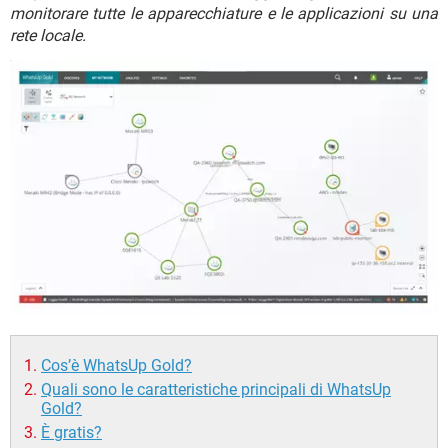
TIKTOK
FACEBOOK
monitorare tutte le apparecchiature e le applicazioni su una
rete locale.
HARDWARE
Cos’è WhatsUp Gold?
Quali sono le caratteristiche principali di WhatsUp
Gold?
È gratis?