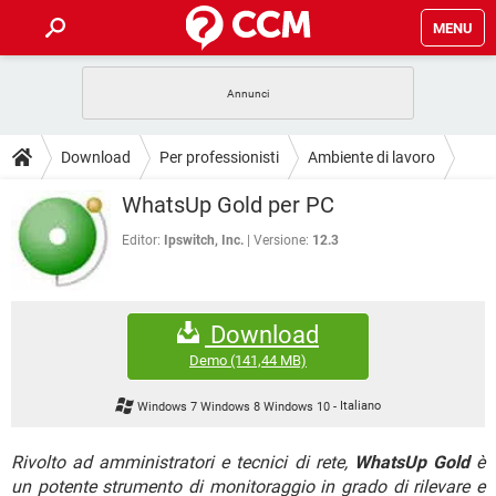
MENU
HOME
COVID-19
GAMING
GUIDE
Download
Per professionisti
Ambiente di lavoro
INTRATTENIMENTO
ANDROID
COVID-19
GAMING
DOWNLOAD
WhatsUp Gold per PC
iOS
WINDOWS 10
INTRATTENIMENTO
ANDROID
INSTAGRAM
COVID-19
WHATSAPP
GAMING
Editor:
Ipswitch, Inc.
Versione:
12.3
FORUM
iOS
WINDOWS 10
TIKTOK
INTRATTENIMENTO
FACEBOOK
ANDROID
INSTAGRAM
COVID-19
WHATSAPP
GAMING
GLOSSARIO
HARDWARE
iOS
WINDOWS 10
Download
TIKTOK
INTRATTENIMENTO
FACEBOOK
ANDROID
INSTAGRAM
COVID-19
WHATSAPP
GAMING
Demo
(141,44 MB)
HARDWARE
iOS
WINDOWS 10
TIKTOK
INTRATTENIMENTO
FACEBOOK
ANDROID
Windows 7 Windows 8 Windows 10
-
Italiano
INSTAGRAM
WHATSAPP
HARDWARE
iOS
WINDOWS 10
TIKTOK
FACEBOOK
Rivolto ad amministratori e tecnici di rete,
WhatsUp Gold
è
INSTAGRAM
WHATSAPP
un potente strumento di monitoraggio in grado di rilevare e
HARDWARE