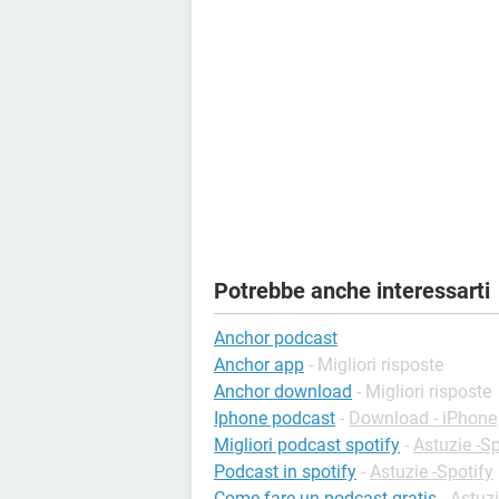
Potrebbe anche interessarti
Anchor podcast
Anchor app
- Migliori risposte
Anchor download
- Migliori risposte
Iphone podcast
-
Download - iPhone
Migliori podcast spotify
-
Astuzie -Sp
Podcast in spotify
-
Astuzie -Spotify
Come fare un podcast gratis
-
Astuzi