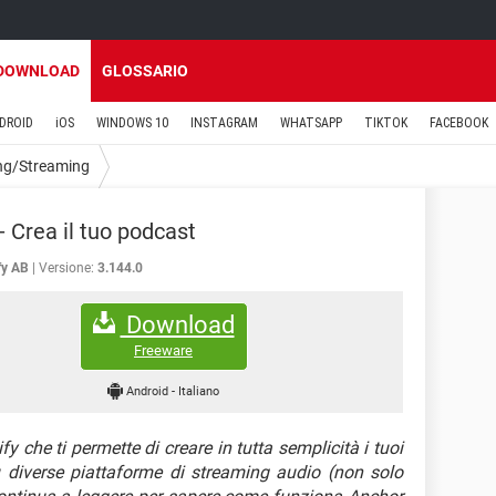
DOWNLOAD
GLOSSARIO
DROID
iOS
WINDOWS 10
INSTAGRAM
WHATSAPP
TIKTOK
FACEBOOK
ng/Streaming
- Crea il tuo podcast
fy AB
Versione:
3.144.0
Download
Freeware
Android
-
Italiano
y che ti permette di creare in tutta semplicità i tuoi
 diverse piattaforme di streaming audio (non solo