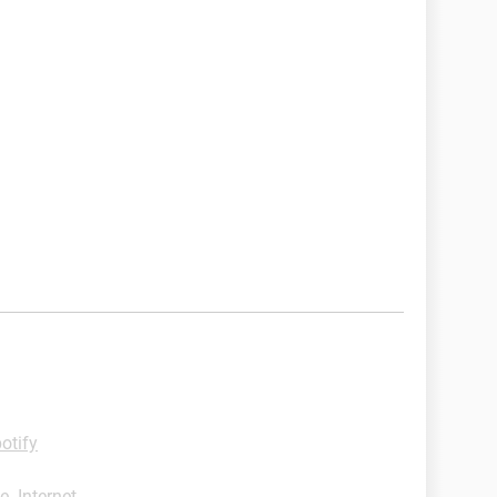
otify
e -Internet