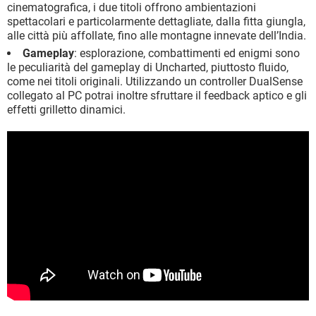
cinematografica, i due titoli offrono ambientazioni
spettacolari e particolarmente dettagliate, dalla fitta giungla,
alle città più affollate, fino alle montagne innevate dell’India.
Gameplay
: esplorazione, combattimenti ed enigmi sono
le peculiarità del gameplay di Uncharted, piuttosto fluido,
come nei titoli originali. Utilizzando un controller DualSense
collegato al PC potrai inoltre sfruttare il feedback aptico e gli
effetti grilletto dinamici.