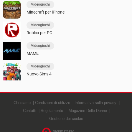
Videogiochi
Minecraft per iPhone
Videogiochi
Roblox per PC
Videogiochi
MAME
Videogiochi
Nuovo Sims 4
Chi siamo
Condizioni di utilizzo
Informativa sulla privacy
Contatti
Regolamento
Magazine Delle Donne
Gestione dei cookie