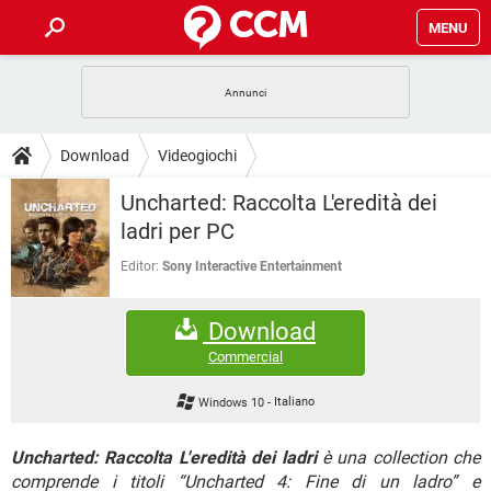
MENU
HOME
COVID-19
GAMING
GUIDE
Download
Videogiochi
INTRATTENIMENTO
ANDROID
COVID-19
GAMING
DOWNLOAD
Uncharted: Raccolta L'eredità dei
iOS
WINDOWS 10
INTRATTENIMENTO
ANDROID
ladri per PC
INSTAGRAM
COVID-19
WHATSAPP
GAMING
FORUM
iOS
WINDOWS 10
Editor:
Sony Interactive Entertainment
TIKTOK
INTRATTENIMENTO
FACEBOOK
ANDROID
INSTAGRAM
COVID-19
WHATSAPP
GAMING
GLOSSARIO
HARDWARE
iOS
WINDOWS 10
Download
TIKTOK
INTRATTENIMENTO
FACEBOOK
ANDROID
INSTAGRAM
COVID-19
WHATSAPP
GAMING
Commercial
HARDWARE
iOS
WINDOWS 10
TIKTOK
INTRATTENIMENTO
FACEBOOK
ANDROID
Windows 10
-
Italiano
INSTAGRAM
WHATSAPP
HARDWARE
iOS
WINDOWS 10
TIKTOK
FACEBOOK
Uncharted: Raccolta L'eredità dei ladri
è una collection che
INSTAGRAM
WHATSAPP
comprende i titoli “Uncharted 4: Fine di un ladro” e
HARDWARE