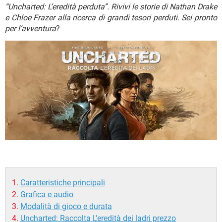
TIKTOK
FACEBOOK
“Uncharted: L’eredità perduta”. Rivivi le storie di Nathan Drake
e Chloe Frazer alla ricerca di grandi tesori perduti. Sei pronto
HARDWARE
per l’avventura
?
Caratteristiche principali
Grafica e audio
Modalità di gioco e durata
Uncharted: Raccolta L'eredità dei ladri prezzo