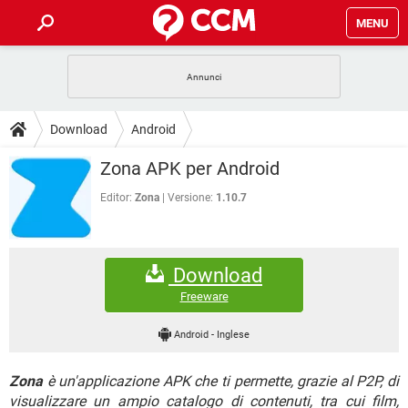
MENU
HOME
COVID-19
GAMING
GUIDE
Download
Android
INTRATTENIMENTO
ANDROID
COVID-19
GAMING
DOWNLOAD
Zona APK per Android
iOS
WINDOWS 10
INTRATTENIMENTO
ANDROID
INSTAGRAM
COVID-19
WHATSAPP
GAMING
Editor:
Zona
Versione:
1.10.7
FORUM
iOS
WINDOWS 10
TIKTOK
INTRATTENIMENTO
FACEBOOK
ANDROID
INSTAGRAM
COVID-19
WHATSAPP
GAMING
GLOSSARIO
HARDWARE
iOS
WINDOWS 10
Download
TIKTOK
INTRATTENIMENTO
FACEBOOK
ANDROID
INSTAGRAM
COVID-19
WHATSAPP
GAMING
Freeware
HARDWARE
iOS
WINDOWS 10
TIKTOK
INTRATTENIMENTO
FACEBOOK
ANDROID
Android
-
Inglese
INSTAGRAM
WHATSAPP
HARDWARE
iOS
WINDOWS 10
TIKTOK
FACEBOOK
Zona
è un'applicazione APK che ti permette, grazie al P2P, di
INSTAGRAM
WHATSAPP
HARDWARE
visualizzare un ampio catalogo di contenuti, tra cui film,