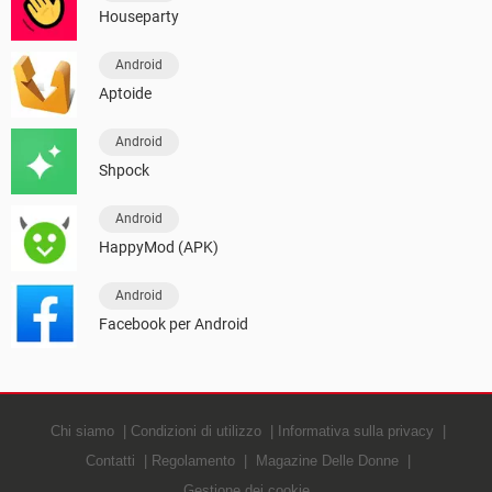
Houseparty
Android
Aptoide
Android
Shpock
Android
HappyMod (APK)
Android
Facebook per Android
Chi siamo
Condizioni di utilizzo
Informativa sulla privacy
Contatti
Regolamento
Magazine Delle Donne
Gestione dei cookie