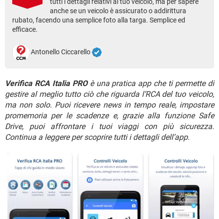
tutti i dettagli relativi al tuo veicolo, ma per sapere
TIKTOK
FACEBOOK
anche se un veicolo è assicurato o addirittura
HARDWARE
rubato, facendo una semplice foto alla targa. Semplice ed
efficace.
Antonello Ciccarello
Verifica RCA Italia PRO
è una pratica app che ti permette di
gestire al meglio tutto ciò che riguarda l’RCA del tuo veicolo,
ma non solo. Puoi ricevere news in tempo reale, impostare
promemoria per le scadenze e, grazie alla funzione Safe
Drive, puoi affrontare i tuoi viaggi con più sicurezza.
Continua a leggere per scoprire tutti i dettagli dell’app
.