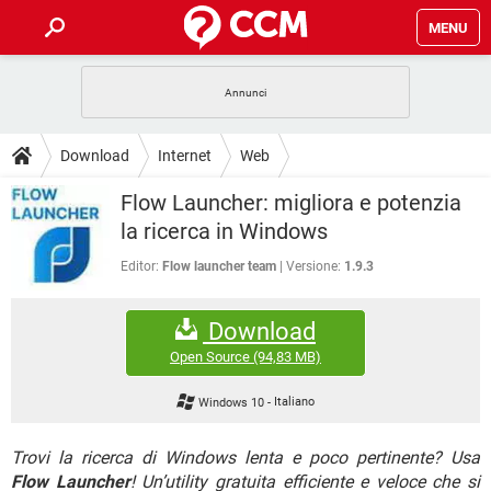
MENU
HOME
COVID-19
GAMING
GUIDE
Download
Internet
Web
INTRATTENIMENTO
ANDROID
COVID-19
GAMING
DOWNLOAD
Flow Launcher: migliora e potenzia
iOS
WINDOWS 10
INTRATTENIMENTO
ANDROID
la ricerca in Windows
INSTAGRAM
COVID-19
WHATSAPP
GAMING
FORUM
iOS
WINDOWS 10
Editor:
Flow launcher team
Versione:
1.9.3
TIKTOK
INTRATTENIMENTO
FACEBOOK
ANDROID
INSTAGRAM
COVID-19
WHATSAPP
GAMING
GLOSSARIO
HARDWARE
iOS
WINDOWS 10
Download
TIKTOK
INTRATTENIMENTO
FACEBOOK
ANDROID
INSTAGRAM
COVID-19
WHATSAPP
GAMING
Open Source
(94,83 MB)
HARDWARE
iOS
WINDOWS 10
TIKTOK
INTRATTENIMENTO
FACEBOOK
ANDROID
Windows 10
-
Italiano
INSTAGRAM
WHATSAPP
HARDWARE
iOS
WINDOWS 10
TIKTOK
FACEBOOK
Trovi la ricerca di Windows lenta e poco pertinente? Usa
INSTAGRAM
WHATSAPP
Flow Launcher
HARDWARE
! Un’utility gratuita efficiente e veloce che si