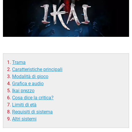
Trama
Caratteristiche principali
Modalità di gioco
Grafica e audio
Ikai prezzo
Cosa dice la critica?
Limiti di età
Requisiti di sistema
Altri sistemi