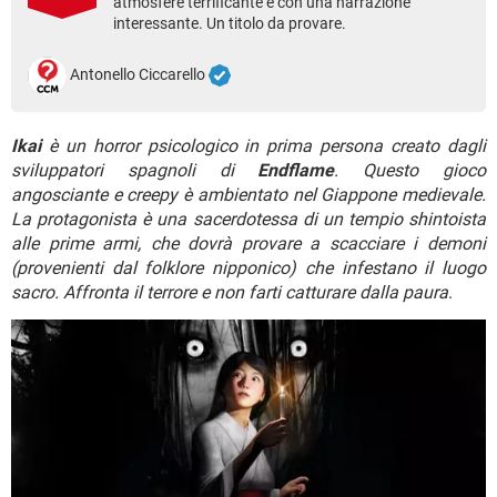
atmosfere terrificante e con una narrazione
TIKTOK
FACEBOOK
interessante. Un titolo da provare.
HARDWARE
Antonello Ciccarello
Ikai
è un horror psicologico in prima persona creato dagli
sviluppatori spagnoli di
Endflame
. Questo gioco
angosciante e creepy è ambientato nel Giappone medievale.
La protagonista è una sacerdotessa di un tempio shintoista
alle prime armi, che dovrà provare a scacciare i demoni
(provenienti dal folklore nipponico) che infestano il luogo
sacro. Affronta il terrore e non farti catturare dalla paura
.