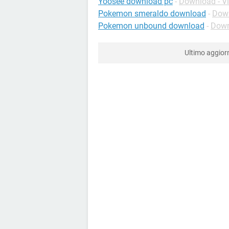
Yoosee download pc
-
Download - V
Pokemon smeraldo download
-
Down
Pokemon unbound download
-
Down
Ultimo aggio