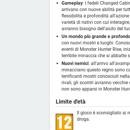
Gameplay
: I fedeli Changed Cabi
arrivano con nuove abilità per tutt
flessibilità e profondità all'azio
varietà di nativi con cui interagi
avranno bisogno dell'aiuto del tuo
Un mondo più grande e profond
con nuovi mostri e luoghi. Conos
eventi di Monster Hunter Rise, ini
terribile minaccia che si abbatte s
Nuovi nemici
: all'arrivo all'avam
minacciano questo regno sono ca
terrificanti mostri conosciuti nell
rivali, gli scontri avranno vecchie
non sono apparsi in Monster Hunt
Limite d'età
Il gioco è sconsigliato ai 
droga.