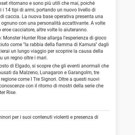
nset ritornano e sono più utili che mai, poiché
i i 14 tipi di armi, portando un nuovo livello di
ne di caccia. La nuova base operativa presenta una
re, ognuno con una personalità accattivante. A volte
 eroe cacciatore, altre volte lo aiuteranno.
o
: Monster Hunter Rise allarga l'esperienza di gioco
ciuto come "la rabbia della fiamma di Kamura" dagli
zierai un lungo viaggio per scoprire la causa della
u un regno oltre i mari.
posto di Elgado, si scopre che gli eventi anormali che
usati da Malzeno, Lunagaron e Garangolm, tre
a regione come I Tre Signori. Oltre a questi nuovi
 conoscenze con il ritorno di mostri della serie che
er Rise.
minori per i suoi contenuti violenti e presenza di