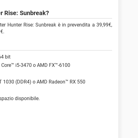
r Rise: Sunbreak?
er Hunter Rise: Sunbreak è in prevendita a 39,99€,
3€.
4 bit
0 o Core™ i5-3470 o AMD FX™-6100
GT 1030 (DDR4) o AMD Radeon™ RX 550
spazio disponibile.