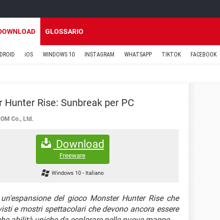
DOWNLOAD
GLOSSARIO
DROID
iOS
WINDOWS 10
INSTAGRAM
WHATSAPP
TIKTOK
FACEBOOK
 Hunter Rise: Sunbreak per PC
M Co., Ltd.
Download
Freeware
Windows 10
-
Italiano
un'espansione del gioco Monster Hunter Rise che
visti e mostri spettacolari che devono ancora essere
anche abilità uniche da esplorare nelle nuove mappe.