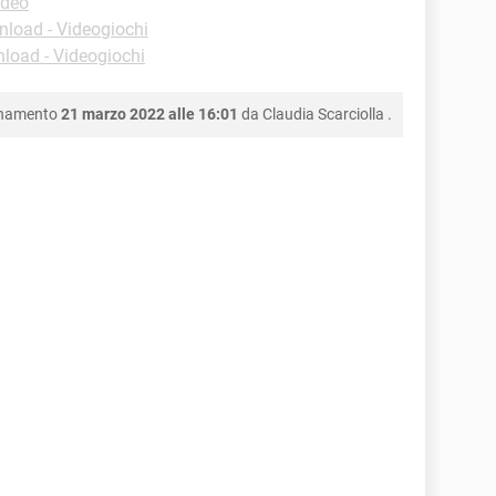
ideo
load - Videogiochi
load - Videogiochi
rnamento
21 marzo 2022 alle 16:01
da
Claudia Scarciolla
.