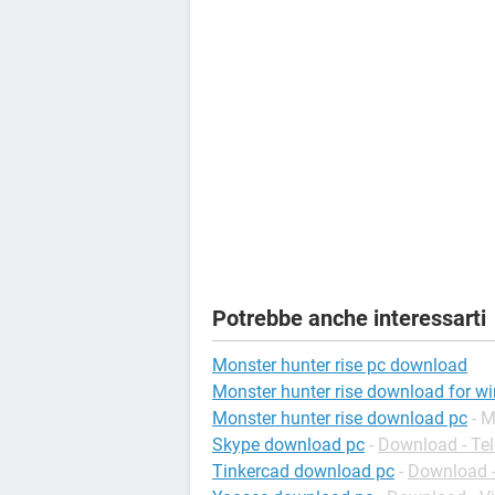
Potrebbe anche interessarti
Monster hunter rise pc download
Monster hunter rise download for w
Monster hunter rise download pc
- M
Skype download pc
-
Download - Tel
Tinkercad download pc
-
Download 