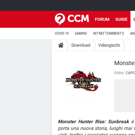
FORUM
GUIDE
COVID-19
GAMING
INTRATTENIMENTO
AN
Download
Videogiochi
Monster
Editor:
CAPCO
Monster Hunter Rise: Sunbreak
è 
porta una nuova storia, luoghi mai 
visti. Inoltre, i cacciatori avranno 