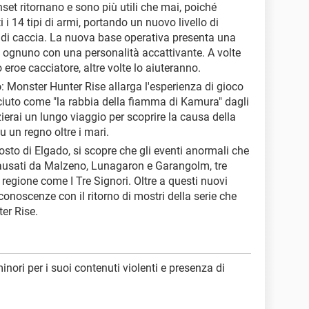
nset ritornano e sono più utili che mai, poiché
i i 14 tipi di armi, portando un nuovo livello di
ne di caccia. La nuova base operativa presenta una
re, ognuno con una personalità accattivante. A volte
 eroe cacciatore, altre volte lo aiuteranno.
o
: Monster Hunter Rise allarga l'esperienza di gioco
ciuto come "la rabbia della fiamma di Kamura" dagli
zierai un lungo viaggio per scoprire la causa della
u un regno oltre i mari.
posto di Elgado, si scopre che gli eventi anormali che
usati da Malzeno, Lunagaron e Garangolm, tre
a regione come I Tre Signori. Oltre a questi nuovi
 conoscenze con il ritorno di mostri della serie che
er Rise.
minori per i suoi contenuti violenti e presenza di