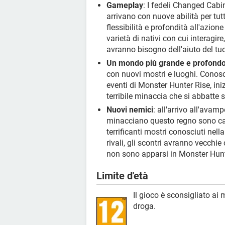
Gameplay
: I fedeli Changed Cabi
arrivano con nuove abilità per tutt
flessibilità e profondità all'azio
varietà di nativi con cui interagi
avranno bisogno dell'aiuto del tuo
Un mondo più grande e profond
con nuovi mostri e luoghi. Conos
eventi di Monster Hunter Rise, ini
terribile minaccia che si abbatte s
Nuovi nemici
: all'arrivo all'avam
minacciano questo regno sono ca
terrificanti mostri conosciuti nell
rivali, gli scontri avranno vecchie
non sono apparsi in Monster Hunt
Limite d'età
Il gioco è sconsigliato ai 
droga.