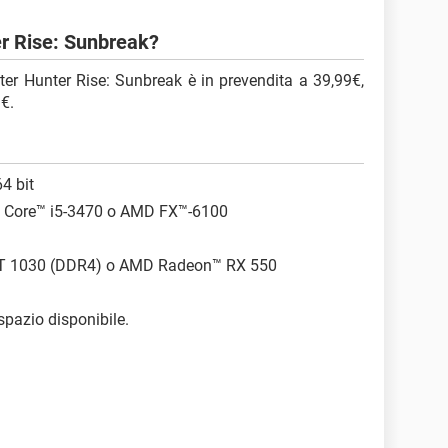
r Rise: Sunbreak?
er Hunter Rise: Sunbreak è in prevendita a 39,99€,
3€.
4 bit
0 o Core™ i5-3470 o AMD FX™-6100
GT 1030 (DDR4) o AMD Radeon™ RX 550
spazio disponibile.