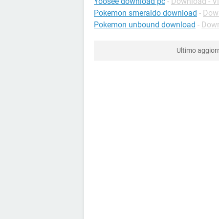
Yoosee download pc
-
Download - V
Pokemon smeraldo download
-
Down
Pokemon unbound download
-
Down
Ultimo aggio