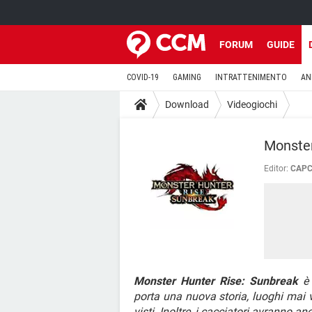
FORUM
GUIDE
COVID-19
GAMING
INTRATTENIMENTO
AN
Download
Videogiochi
Monster
Editor:
CAPCO
Monster Hunter Rise: Sunbreak
è 
porta una nuova storia, luoghi mai 
visti. Inoltre, i cacciatori avranno 