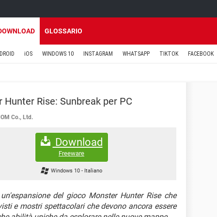
DOWNLOAD
GLOSSARIO
DROID
iOS
WINDOWS 10
INSTAGRAM
WHATSAPP
TIKTOK
FACEBOOK
 Hunter Rise: Sunbreak per PC
M Co., Ltd.
Download
Freeware
Windows 10
-
Italiano
un'espansione del gioco Monster Hunter Rise che
visti e mostri spettacolari che devono ancora essere
anche abilità uniche da esplorare nelle nuove mappe.