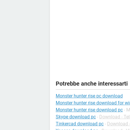
Potrebbe anche interessarti
Monster hunter rise pc download
Monster hunter rise download for w
Monster hunter rise download pc
- M
Skype download pc
-
Download - Tel
Tinkercad download pc
-
Download 