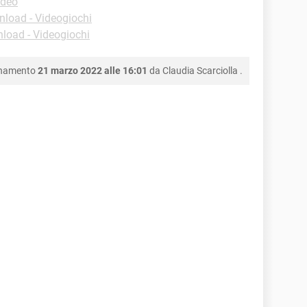
ideo
load - Videogiochi
load - Videogiochi
rnamento
21 marzo 2022 alle 16:01
da
Claudia Scarciolla
.