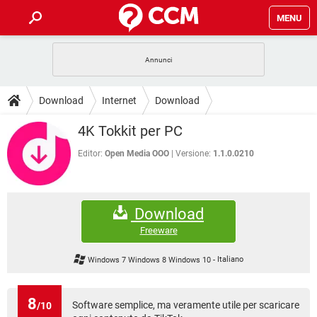
MENU
HOME
COVID-19
GAMING
GUIDE
Download
Internet
Download
INTRATTENIMENTO
ANDROID
COVID-19
GAMING
DOWNLOAD
4K Tokkit per PC
iOS
WINDOWS 10
INTRATTENIMENTO
ANDROID
INSTAGRAM
COVID-19
WHATSAPP
GAMING
Editor:
Open Media OOO
Versione:
1.1.0.0210
FORUM
iOS
WINDOWS 10
TIKTOK
INTRATTENIMENTO
FACEBOOK
ANDROID
INSTAGRAM
COVID-19
WHATSAPP
GAMING
GLOSSARIO
HARDWARE
iOS
WINDOWS 10
Download
TIKTOK
INTRATTENIMENTO
FACEBOOK
ANDROID
INSTAGRAM
COVID-19
WHATSAPP
GAMING
Freeware
HARDWARE
iOS
WINDOWS 10
TIKTOK
INTRATTENIMENTO
FACEBOOK
ANDROID
Windows 7 Windows 8 Windows 10
-
Italiano
INSTAGRAM
WHATSAPP
HARDWARE
iOS
WINDOWS 10
TIKTOK
FACEBOOK
INSTAGRAM
WHATSAPP
8
Software semplice, ma veramente utile per scaricare
/10
HARDWARE