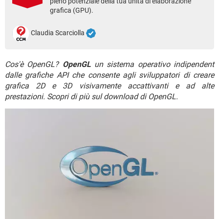
pieno potenziale della tua unità di elaborazione
TIKTOK
FACEBOOK
grafica (GPU).
HARDWARE
Claudia Scarciolla
Cos'è OpenGL?
OpenGL
un sistema operativo indipendent
dalle grafiche API che consente agli sviluppatori di creare
grafica 2D e 3D visivamente accattivanti e ad alte
prestazioni. Scopri di più sul download di OpenGL.