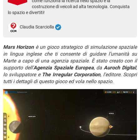
come funziona la ricerca nello spazio e la
TIKTOK
FACEBOOK
costruzione di veicoli ad alta tecnologia. Conquista
lo spazio e divertiti!
HARDWARE
Claudia Scarciolla
Mars Horizon
è un gioco strategico di simulazione spaziale
in lingua inglese che ti consente di guidare l’umanità su
Marte a capo di una agenzia spaziale. È stato creato con il
supporto dell’
Agenzia Spaziale Europea
, da
Auroch Digital
,
lo sviluppatore e
The Irregular Corporation
, l’editore. Scopri
tutti i dettagli di questo gioco ed vola nello spazio.