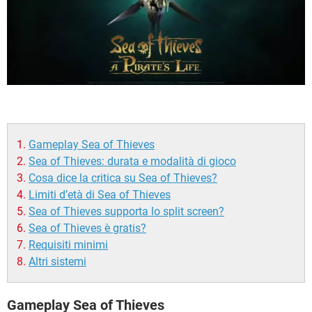
Gameplay Sea of Thieves
Sea of Thieves: durata e modalità di gioco
Cosa dice la critica su Sea of Thieves?
Limiti d’età di Sea of Thieves
Sea of Thieves supporta lo split screen?
Sea of Thieves è gratis?
Requisiti minimi
Altri sistemi
Gameplay Sea of Thieves