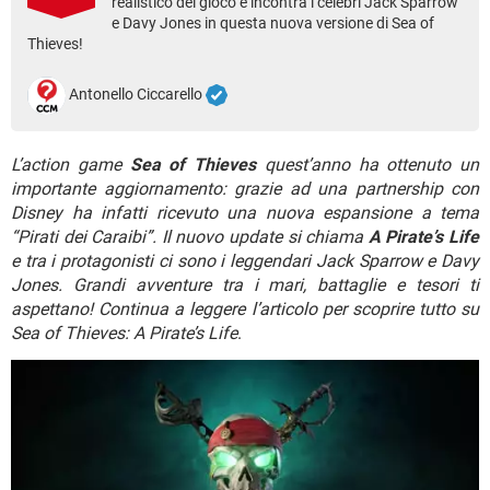
realistico del gioco e incontra i celebri Jack Sparrow
TIKTOK
FACEBOOK
e Davy Jones in questa nuova versione di Sea of
Thieves!
HARDWARE
Antonello Ciccarello
L’action game
Sea of Thieves
quest’anno ha ottenuto un
importante aggiornamento: grazie ad una partnership con
Disney ha infatti ricevuto una nuova espansione a tema
“Pirati dei Caraibi”. Il nuovo update si chiama
A Pirate’s Life
e tra i protagonisti ci sono i leggendari Jack Sparrow e Davy
Jones. Grandi avventure tra i mari, battaglie e tesori ti
aspettano! Continua a leggere l’articolo per scoprire tutto su
Sea of Thieves: A Pirate’s Life
.