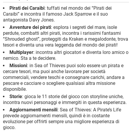
Pirati dei Caraibi
: tuffati nel mondo dei “Pirati dei
Caraibi” e incontra il famoso Jack Sparrow e il suo
antagonista Davy Jones.
Avventure dei pirati
: esplora i segreti del mare, isole
perdute, combatti altri pirati, incontra i rarissimi fantasmi
“Shrouded ghost”, proteggiti da Kraken e megalodonte, trova
tesori e diventa una vera leggenda del mondo dei pirati!
Multiplayer
: incontra altri giocatori e diventa loro amico o
nemico. Sta a te decidere.
Missioni
: in Sea of Thieves puoi solo essere un pirata e
cercare tesori, ma puoi anche lavorare per società
commerciali, vendere teschi e consegnare carichi, andare a
pescare e cacciare o scegliere qualsiasi altra missione
disponibile.
Storie
: gioca le 11 storie del gioco con storyline uniche,
incontra nuovi personaggi e immergiti in questa esperienza.
Aggiornamenti mensili
: Sea of Thieves: A Pirate’s Life
prevede aggiornamenti mensili, quindi è in costante
evoluzione per offrirti sempre una migliore esperienza di
gioco.