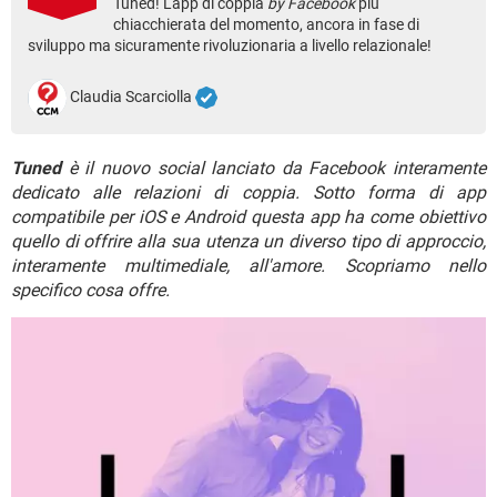
Tuned! L'app di coppia
by Facebook
più
TIKTOK
FACEBOOK
chiacchierata del momento, ancora in fase di
HARDWARE
sviluppo ma sicuramente rivoluzionaria a livello relazionale!
Claudia Scarciolla
Tuned
è il nuovo social lanciato da Facebook interamente
dedicato alle relazioni di coppia. Sotto forma di app
compatibile per iOS e Android questa app ha come obiettivo
quello di offrire alla sua utenza un diverso tipo di approccio,
interamente multimediale, all'amore. Scopriamo nello
specifico cosa offre.