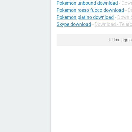
Pokemon unbound download
-
Down
Pokemon rosso fuoco download
-
D
Pokemon platino download
-
Downlo
Skype download
-
Download - Telefo
Ultimo aggi