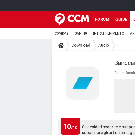
FORUM
GUIDE
COVID-19
GAMING
INTRATTENIMENTO
AN
Download
Audio
Bandc
Editor:
Bandc
10
Se desideri scoprire e suppor
/10
supportare gli artisti emerg