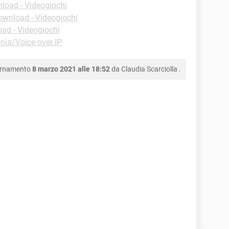
load - Videogiochi
ownload - Videogiochi
ad - Videogiochi
nia/Voice over IP
ornamento
8 marzo 2021 alle 18:52
da
Claudia Scarciolla
.