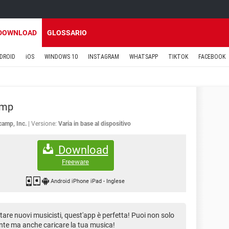
DOWNLOAD
GLOSSARIO
DROID
iOS
WINDOWS 10
INSTAGRAM
WHATSAPP
TIKTOK
FACEBOOK
amp
amp, Inc.
Versione:
Varia in base al dispositivo
Download
Freeware
Android iPhone iPad
-
Inglese
tare nuovi musicisti, quest'app è perfetta! Puoi non solo
ente ma anche caricare la tua musica!